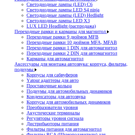
Светодиодные лампы (LED) C6
Светодиодные лампы LED S4 ninja
Светодиодные лампы (LED) Hedlight
Светодиодные лампы LED X3
LUX LED Headlight (распродажа)
Переходные рамки и карманы для магнитол
Переходные рамки 9 дюймов MFB
Переходные рамки 10 дюймов MFA, MFAB
Переходные рамки 1 DIN для автомагнитол
Переходные рамки 2 DIN для автомагнитол
Карманы для автомагнитол
Аксессуары для монтажа автозвука: корпуса, фильтры,
подиумы
Корпусы для сабвуферов
Yаtour адаптеры для авто
Проставочные кольца
Подиумы для автомобильных динамиков
Конденсаторы для автозвука
Корпусы для автомобильных динамиков
Преобразователи уровня
Акустические терминалы
Регуляторы уровня сигнала
Дистрибьюторы питания
Фильтры питания для автомагнитол
Фильтры RCA (Шумоподавители) для