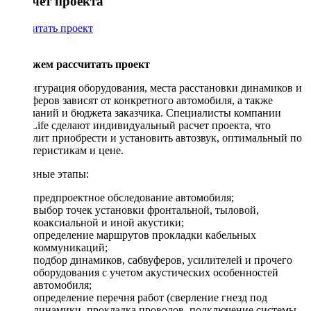
Рассчет проекта
Рассчитать проект
Поможем рассчитать проект
Конфигурация оборудования, места расстановки динамиков и
сабвуферов зависят от конкретного автомобиля, а также
пожеланий и бюджета заказчика. Специалисты компании
DriveLife сделают индивидуальный расчет проекта, что
позволит приобрести и установить автозвук, оптимальный по
характеристикам и цене.
Основные этапы:
предпроектное обследование автомобиля;
выбор точек установки фронтальной, тыловой,
коаксиальной и иной акустики;
определение маршрутов прокладки кабельных
коммуникаций;
подбор динамиков, сабвуферов, усилителей и прочего
оборудования с учетом акустических особенностей
автомобиля;
определение перечня работ (сверление гнезд под
динамики, прокладка проводов, подключение системы,