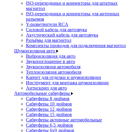
ISO-переходники и коннекторы для штатных
магнитол
ISO-переходники и коннекторы для антенных
разъемов
Y-разветвители RCA
Силовой кабель для автозвука
Акустический кабель для автозвука
Разъёмы для магнитол
Комплекты проводов для подключения магнитол
Шумоизоляция авто
Виброизоляция для авто
Звукопоглощение в авто
Звукоизоляция автомобиля
Теплоизоляция автомобиля
Карпет для отделки и шумоизоляции
Инструмент для монтажа шумоизоляции
Антискрип для авто
Автомобильные сабвуферы
Сабвуферы 8 дюймов
Сабвуферы 10 дюймов
Сабвуферы 12 дюймов
Сабвуферы 15 дюймов
Сабвуферы активные автомобильные
Сабвуферы 6,5 дюймов
Сабвуферы 6x9 дюймов