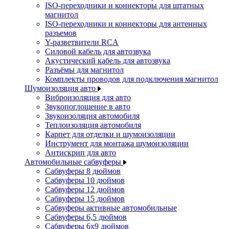
ISO-переходники и коннекторы для штатных
магнитол
ISO-переходники и коннекторы для антенных
разъемов
Y-разветвители RCA
Силовой кабель для автозвука
Акустический кабель для автозвука
Разъёмы для магнитол
Комплекты проводов для подключения магнитол
Шумоизоляция авто
Виброизоляция для авто
Звукопоглощение в авто
Звукоизоляция автомобиля
Теплоизоляция автомобиля
Карпет для отделки и шумоизоляции
Инструмент для монтажа шумоизоляции
Антискрип для авто
Автомобильные сабвуферы
Сабвуферы 8 дюймов
Сабвуферы 10 дюймов
Сабвуферы 12 дюймов
Сабвуферы 15 дюймов
Сабвуферы активные автомобильные
Сабвуферы 6,5 дюймов
Сабвуферы 6x9 дюймов