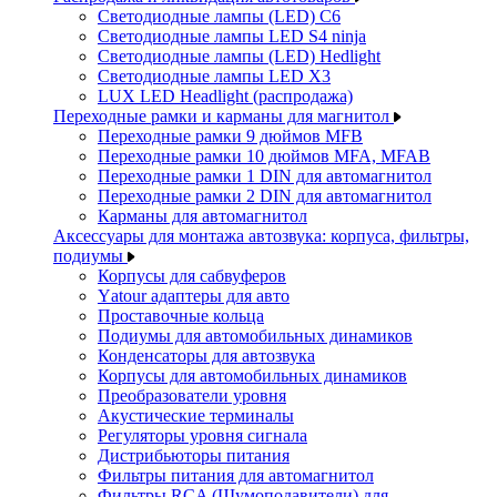
Светодиодные лампы (LED) C6
Светодиодные лампы LED S4 ninja
Светодиодные лампы (LED) Hedlight
Светодиодные лампы LED X3
LUX LED Headlight (распродажа)
Переходные рамки и карманы для магнитол
Переходные рамки 9 дюймов MFB
Переходные рамки 10 дюймов MFA, MFAB
Переходные рамки 1 DIN для автомагнитол
Переходные рамки 2 DIN для автомагнитол
Карманы для автомагнитол
Аксессуары для монтажа автозвука: корпуса, фильтры,
подиумы
Корпусы для сабвуферов
Yаtour адаптеры для авто
Проставочные кольца
Подиумы для автомобильных динамиков
Конденсаторы для автозвука
Корпусы для автомобильных динамиков
Преобразователи уровня
Акустические терминалы
Регуляторы уровня сигнала
Дистрибьюторы питания
Фильтры питания для автомагнитол
Фильтры RCA (Шумоподавители) для