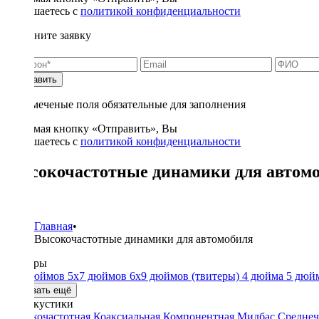
соглашаетесь с
политикой конфиденциальности
Заполните заявку
Отправить
* - отмеченые поля обязательные для заполнения
Нажимая кнопку «Отправить», Вы
соглашаетесь с
политикой конфиденциальности
Высокочастотные динамики для автом
52
Главная
•
Высокочастотные динамики для автомобиля
Размеры
4x6 дюймов
5x7 дюймов
6x9 дюймов
(твитеры)
4 дюйма
5 дюй
Показать ещё
Тип акустики
Высокочастотная
Коаксиальная
Компонентная
Мидбас
Среднеч