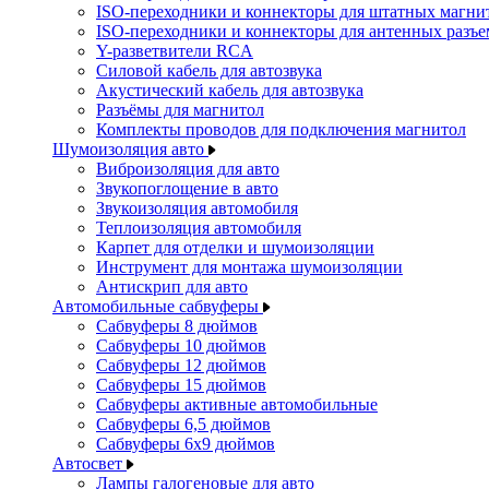
ISO-переходники и коннекторы для штатных магни
ISO-переходники и коннекторы для антенных разъ
Y-разветвители RCA
Силовой кабель для автозвука
Акустический кабель для автозвука
Разъёмы для магнитол
Комплекты проводов для подключения магнитол
Шумоизоляция авто
Виброизоляция для авто
Звукопоглощение в авто
Звукоизоляция автомобиля
Теплоизоляция автомобиля
Карпет для отделки и шумоизоляции
Инструмент для монтажа шумоизоляции
Антискрип для авто
Автомобильные сабвуферы
Сабвуферы 8 дюймов
Сабвуферы 10 дюймов
Сабвуферы 12 дюймов
Сабвуферы 15 дюймов
Сабвуферы активные автомобильные
Сабвуферы 6,5 дюймов
Сабвуферы 6x9 дюймов
Автосвет
Лампы галогеновые для авто