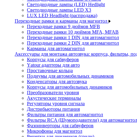
Светодиодные лампы (LED) Hedlight
Светодиодные лампы LED X3
LUX LED Headlight (распродажа)
Переходные рамки и карманы для магнитол
Переходные рамки 9 дюймов MFB
Переходные рамки 10 дюймов MFA, MFAB
Переходные рамки 1 DIN для автомагнитол
Переходные рамки 2 DIN для автомагнитол
Карманы для автомагнитол
Аксессуары для монтажа автозвука: корпуса, фильтры, 
Корпусы для сабвуферов
Yаtour адаптеры для авто
Проставочные кольца
Подиумы для автомобильных динамиков
Конденсаторы для автозвука
Корпусы для автомобильных динамиков
Преобразователи уровня
Акустические терминалы
Регуляторы уровня сигнала
Дистрибьюторы питания
Фильтры питания для автомагнитол
Фильтры RCA (Шумоподавители) для автомагнито
Фазоинверторы для сабвуферов
Микрофоны для магнитол
Решетки для динамиков (грили)