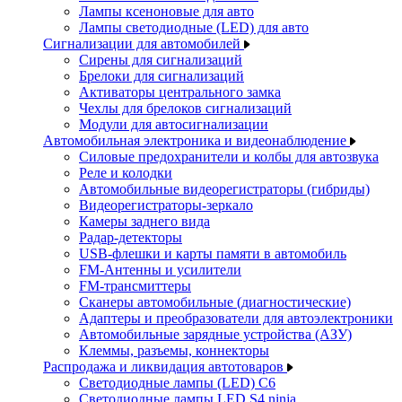
Лампы ксеноновые для авто
Лампы светодиодные (LED) для авто
Сигнализации для автомобилей
Сирены для сигнализаций
Брелоки для сигнализаций
Активаторы центрального замка
Чехлы для брелоков сигнализаций
Модули для автосигнализации
Автомобильная электроника и видеонаблюдение
Силовые предохранители и колбы для автозвука
Реле и колодки
Автомобильные видеорегистраторы (гибриды)
Видеорегистраторы-зеркало
Камеры заднего вида
Радар-детекторы
USB-флешки и карты памяти в автомобиль
FM-Антенны и усилители
FM-трансмиттеры
Сканеры автомобильные (диагностические)
Адаптеры и преобразователи для автоэлектроники
Автомобильные зарядные устройства (АЗУ)
Клеммы, разъемы, коннекторы
Распродажа и ликвидация автотоваров
Светодиодные лампы (LED) C6
Светодиодные лампы LED S4 ninja