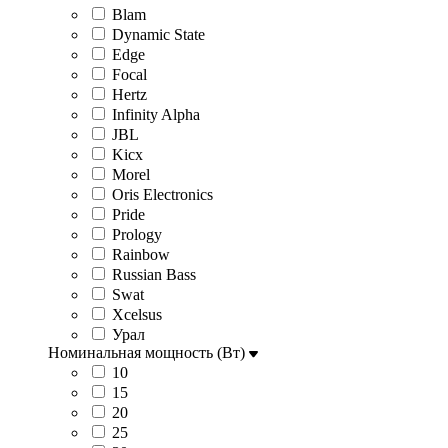
Blam
Dynamic State
Edge
Focal
Hertz
Infinity Alpha
JBL
Kicx
Morel
Oris Electronics
Pride
Prology
Rainbow
Russian Bass
Swat
Xcelsus
Урал
Номинальная мощность (Вт)
10
15
20
25