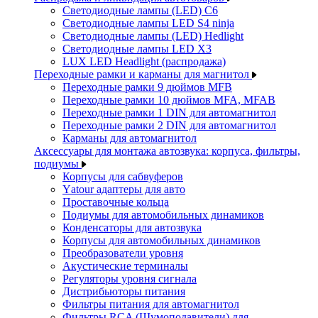
Светодиодные лампы (LED) C6
Светодиодные лампы LED S4 ninja
Светодиодные лампы (LED) Hedlight
Светодиодные лампы LED X3
LUX LED Headlight (распродажа)
Переходные рамки и карманы для магнитол
Переходные рамки 9 дюймов MFB
Переходные рамки 10 дюймов MFA, MFAB
Переходные рамки 1 DIN для автомагнитол
Переходные рамки 2 DIN для автомагнитол
Карманы для автомагнитол
Аксессуары для монтажа автозвука: корпуса, фильтры,
подиумы
Корпусы для сабвуферов
Yаtour адаптеры для авто
Проставочные кольца
Подиумы для автомобильных динамиков
Конденсаторы для автозвука
Корпусы для автомобильных динамиков
Преобразователи уровня
Акустические терминалы
Регуляторы уровня сигнала
Дистрибьюторы питания
Фильтры питания для автомагнитол
Фильтры RCA (Шумоподавители) для