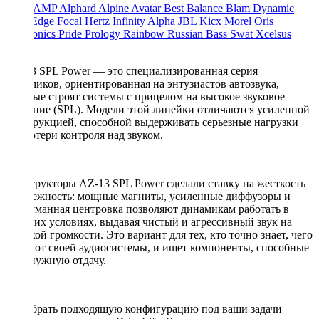
ACV
AMP
Alphard
Alpine
Avatar
Best Balance
Blam
Dynamic
State
Edge
Focal
Hertz
Infinity Alpha
JBL
Kicx
Morel
Oris
Electronics
Pride
Prology
Rainbow
Russian Bass
Swat
Xcelsus
Урал
AZ-13 SPL Power — это специализированная серия
динамиков, ориентированная на энтузиастов автозвука,
которые строят системы с прицелом на высокое звуковое
давление (SPL). Модели этой линейки отличаются усиленной
конструкцией, способной выдерживать серьезные нагрузки
без потери контроля над звуком.
Конструкторы AZ-13 SPL Power сделали ставку на жесткость
и надежность: мощные магниты, усиленные диффузоры и
продуманная центровка позволяют динамикам работать в
жестких условиях, выдавая чистый и агрессивный звук на
высокой громкости. Это вариант для тех, кто точно знает, чего
хочет от своей аудиосистемы, и ищет компоненты, способные
дать нужную отдачу.
Подобрать подходящую конфигурацию под ваши задачи