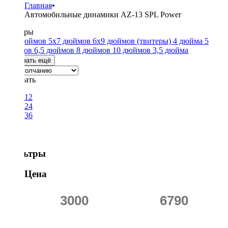
Главная
•
Автомобильные динамики AZ-13 SPL Power
Размеры
4x6 дюймов
5x7 дюймов
6x9 дюймов
(твитеры)
4 дюйма
5
дюймов
6,5 дюймов
8 дюймов
10 дюймов
3,5 дюйма
Показать ещё
Показать
12
24
36
Фильтры
Цена