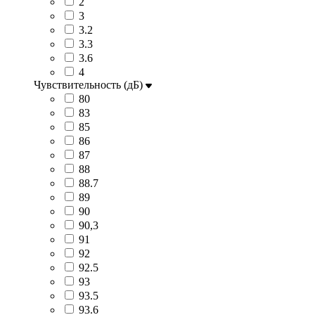
2
3
3.2
3.3
3.6
4
Чувствительность (дБ)
80
83
85
86
87
88
88.7
89
90
90,3
91
92
92.5
93
93.5
93.6