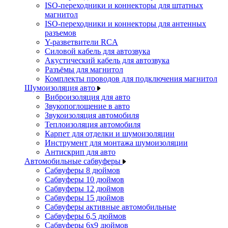
ISO-переходники и коннекторы для штатных
магнитол
ISO-переходники и коннекторы для антенных
разъемов
Y-разветвители RCA
Силовой кабель для автозвука
Акустический кабель для автозвука
Разъёмы для магнитол
Комплекты проводов для подключения магнитол
Шумоизоляция авто
Виброизоляция для авто
Звукопоглощение в авто
Звукоизоляция автомобиля
Теплоизоляция автомобиля
Карпет для отделки и шумоизоляции
Инструмент для монтажа шумоизоляции
Антискрип для авто
Автомобильные сабвуферы
Сабвуферы 8 дюймов
Сабвуферы 10 дюймов
Сабвуферы 12 дюймов
Сабвуферы 15 дюймов
Сабвуферы активные автомобильные
Сабвуферы 6,5 дюймов
Сабвуферы 6x9 дюймов