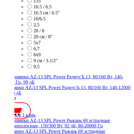
135
16.5 / 6.5
16.5 см / 6.5"
16/6.5
2,5
20 / 8
20 см / 8"
5x7
6,7
6х9
9 см / 3-1/2"
9,5
Динамики AZ-13 SPL Power РадиусЪ 13, 80/160 Вт, 140-12000
Гц, 99 дБ
3000 ₽
Купить в 1 клик
Динамики AZ-13 SPL Power Рыкарь 69 эстрадные