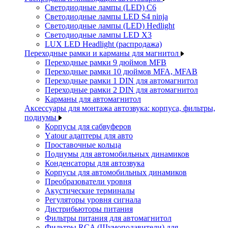
Светодиодные лампы (LED) C6
Светодиодные лампы LED S4 ninja
Светодиодные лампы (LED) Hedlight
Светодиодные лампы LED X3
LUX LED Headlight (распродажа)
Переходные рамки и карманы для магнитол
Переходные рамки 9 дюймов MFB
Переходные рамки 10 дюймов MFA, MFAB
Переходные рамки 1 DIN для автомагнитол
Переходные рамки 2 DIN для автомагнитол
Карманы для автомагнитол
Аксессуары для монтажа автозвука: корпуса, фильтры,
подиумы
Корпусы для сабвуферов
Yаtour адаптеры для авто
Проставочные кольца
Подиумы для автомобильных динамиков
Конденсаторы для автозвука
Корпусы для автомобильных динамиков
Преобразователи уровня
Акустические терминалы
Регуляторы уровня сигнала
Дистрибьюторы питания
Фильтры питания для автомагнитол
Фильтры RCA (Шумоподавители) для