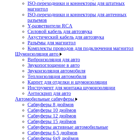
ISO-переходники и коннекторы для штатных
магнитол
ISO-переходники и коннекторы для антенных
разъемов
Y-разветвители RCA
Силовой кабель для автозвука
Акустический кабель для автозвука
Разъёмы для магнитол
Комплекты проводов для подключения магнитол
Шумоизоляция авто
Виброизоляция для авто
Звукопоглощение в авто
Звукоизоляция автомобиля
Теплоизоляция автомобиля
Карпет для отделки и шумоизоляции
Инструмент для монтажа шумоизоляции
Антискрип для авто
Автомобильные сабвуферы
Сабвуферы 8 дюймов
Сабвуферы 10 дюймов
Сабвуферы 12 дюймов
Сабвуферы 15 дюймов
Сабвуферы активные автомобильные
Сабвуферы 6,5 дюймов
Сабвуферы 6x9 дюймов