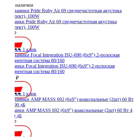
Нет в наличии
Динамики Pride Ruby Air 69 среднечастотная акустика
(комплект), 100W
4500 ₽
Купить в 1 клик
Динамики Focal Integration ISU-690 (6x9") 2-полосная
компонентная система 80/160
17700 ₽
Купить в 1 клик
Динамики AMP MASS 692 (6x9") коаксиальные (2шт) 60 Вт 4
Ом 90 дБ
3100 ₽