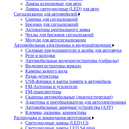
Лампы ксеноновые для авто
Лампы светодиодные (LED) для авто
Сигнализации для автомобилей
Сирены для сигнализаций
Брелоки для сигнализаций
Активаторы центрального замка
Чехлы для брелоков сигнализаций
Модули для автосигнализации
Автомобильная электроника и видеонаблюдение
Силовые предохранители и колбы для автозвука
Реле и колодки
Автомобильные видеорегистраторы (гибриды)
Видеорегистраторы-зеркало
Камеры заднего вида
Радар-детекторы
USB-флешки и карты памяти в автомобиль
FM-Антенны и усилители
FM-трансмиттеры
Сканеры автомобильные (диагностические)
Адаптеры и преобразователи для автоэлектроники
Автомобильные зарядные устройства (АЗУ)
Клеммы, разъемы, коннекторы
Распродажа и ликвидация автотоваров
Светодиодные лампы (LED) C6
Светодиодные лампы LED S4 ninja