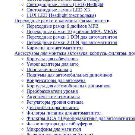
Светодиодные лампы (LED) Hedlight
Светодиодные лампы LED X3
LUX LED Headlight (распродажа)
Переходные рамки и карманы для магнитол
Переходные рамки 9 дюймов MFB
Переходные рамки 10 дюймов MFA, MFAB
Переходные рамки 1 DIN для автомагнитол
Переходные рамки 2 DIN для автомагнитол
Карманы для автомагнитол
Аксессуары для монтажа автозвука: корпуса, фильтры, 
Корпусы для сабвуферов
Yаtour адаптеры для авто
Проставочные кольца
Подиумы для автомобильных динамиков
Конденсаторы для автозвука
Корпусы для автомобильных динамиков
Преобразователи уровня
Акустические терминалы
Регуляторы уровня сигнала
Дистрибьюторы питания
Фильтры питания для автомагнитол
Фильтры RCA (Шумоподавители) для автомагнито
Фазоинверторы для сабвуферов
Микрофоны для магнитол
Решетки для динамиков (грили)