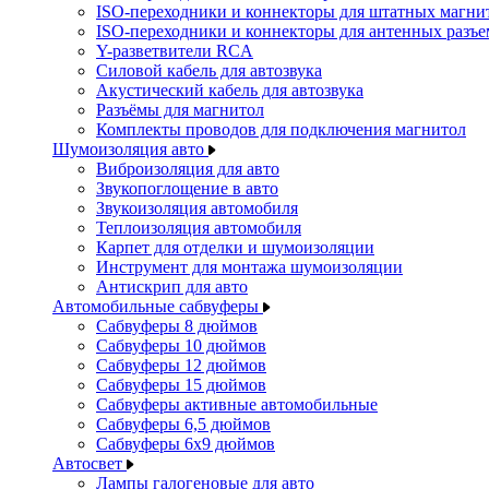
ISO-переходники и коннекторы для штатных магни
ISO-переходники и коннекторы для антенных разъ
Y-разветвители RCA
Силовой кабель для автозвука
Акустический кабель для автозвука
Разъёмы для магнитол
Комплекты проводов для подключения магнитол
Шумоизоляция авто
Виброизоляция для авто
Звукопоглощение в авто
Звукоизоляция автомобиля
Теплоизоляция автомобиля
Карпет для отделки и шумоизоляции
Инструмент для монтажа шумоизоляции
Антискрип для авто
Автомобильные сабвуферы
Сабвуферы 8 дюймов
Сабвуферы 10 дюймов
Сабвуферы 12 дюймов
Сабвуферы 15 дюймов
Сабвуферы активные автомобильные
Сабвуферы 6,5 дюймов
Сабвуферы 6x9 дюймов
Автосвет
Лампы галогеновые для авто