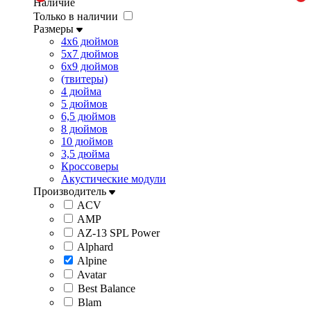
Наличие
Только в наличии
Размеры
4x6 дюймов
5x7 дюймов
6x9 дюймов
(твитеры)
4 дюйма
5 дюймов
6,5 дюймов
8 дюймов
10 дюймов
3,5 дюйма
Кроссоверы
Акустические модули
Производитель
ACV
AMP
AZ-13 SPL Power
Alphard
Alpine
Avatar
Best Balance
Blam