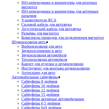
ISO-переходники и коннекторы для штатных
магнитол
ISO-переходники и коннекторы для антенных
разъемов
Y-разветвители RCA
Силовой кабель для автозвука
Акустический кабель для автозвука
Разъёмы для магнитол
Комплекты проводов для подключения магнитол
Шумоизоляция авто
Виброизоляция для авто
Звукопоглощение в авто
Звукоизоляция автомобиля
Теплоизоляция автомобиля
Карпет для отделки и шумоизоляции
Инструмент для монтажа шумоизоляции
Антискрип для авто
Автомобильные сабвуферы
Сабвуферы 8 дюймов
Сабвуферы 10 дюймов
Сабвуферы 12 дюймов
Сабвуферы 15 дюймов
Сабвуферы активные автомобильные
Сабвуферы 6,5 дюймов
Сабвуферы 6x9 дюймов