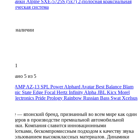
Динамики Alpine SXE-5725S (5x7) 2-полосная коаксиальная
акустическая система
Нет в наличии
1
Показано
5
из 5
ACV
AMP
AZ-13 SPL Power
Alphard
Avatar
Best Balance
Blam
Dynamic State
Edge
Focal
Hertz
Infinity Alpha
JBL
Kicx
Morel
Oris Electronics
Pride
Prology
Rainbow
Russian Bass
Swat
Xcelsus
Урал
Alpine — японский бренд, признанный во всем мире как один
из лидеров в производстве премиальной автомобильной
акустики. Компания славится инновационными
разработками, бескомпромиссным подходом к качеству звука
и использованием высококлассных материалов. Динамики