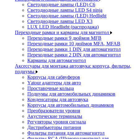
Светодиодные лампы (LED) C6
Светодиодные лампы LED S4 ninja
Светодиодные лампы (LED) Hedlight
Светодиодные лампы LED X3
LUX LED Headlight (распродажа)
Переходные рамки и карманы для магнитол
Переходные рамки 9 дюймов MFB
Переходные рамки 10 дюймов MFA, MFAB
Переходные рамки 1 DIN для автомагнитол
Переходные рамки 2 DIN для автомагнитол
Карманы для автомагнитол
Аксессуары для монтажа автозвука: корпуса, фильтры,
подиумы
Корпусы для сабвуферов
Yаtour адаптеры для авто
Проставочные кольца
Подиумы для автомобильных динамиков
Конденсаторы для автозвука
Корпусы для автомобильных динамиков
Преобразователи уровня
Акустические терминалы
Регуляторы уровня сигнала
Дистрибьюторы питания
Фильтры питания для автомагнитол
Фильтры RCA (Шумоподавители) для