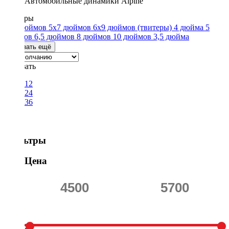
Автомобильные динамики Alpine
Размеры
4x6 дюймов
5x7 дюймов
6x9 дюймов
(твитеры)
4 дюйма
5
дюймов
6,5 дюймов
8 дюймов
10 дюймов
3,5 дюйма
Показать ещё
Показать
12
24
36
Фильтры
Цена