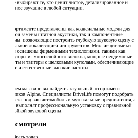
Alpine выбирают те, кто ценит чистое, детализированное и
объемное звучание в любой ситуации.
В ассортименте представлены как коаксиальные модели для
быстрой замены штатной акустики, так и компонентные
системы, позволяющие построить глубокую звуковую сцену с
правильной локализацией инструментов. Многие динамики
Alpine оснащены фирменными технологиями, такими как
диффузоры из многослойного волокна, мощные неодимовые
магниты и твитеры с шелковыми куполами, обеспечивающие
мягкие и естественные высокие частоты.
В нашем магазине вы найдете актуальный ассортимент
динамиков Alpine. Специалисты DriveLife помогут подобрать
комплект под ваш автомобиль и музыкальные предпочтения, а
также выполнят профессиональную установку с правильной
настройкой звуковой сцены.
Вы смотрели
Подобрать товар