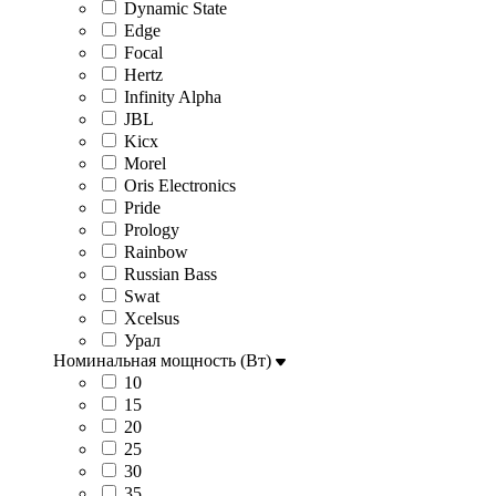
Dynamic State
Edge
Focal
Hertz
Infinity Alpha
JBL
Kicx
Morel
Oris Electronics
Pride
Prology
Rainbow
Russian Bass
Swat
Xcelsus
Урал
Номинальная мощность (Вт)
10
15
20
25
30
35