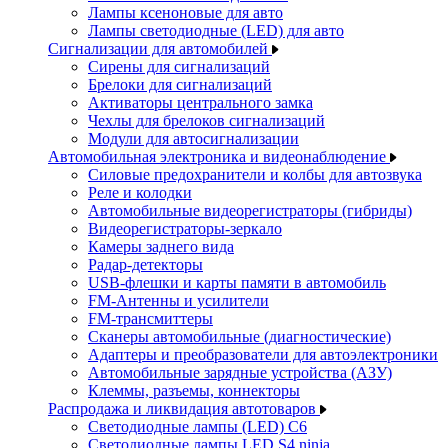
Лампы ксеноновые для авто
Лампы светодиодные (LED) для авто
Сигнализации для автомобилей
Сирены для сигнализаций
Брелоки для сигнализаций
Активаторы центрального замка
Чехлы для брелоков сигнализаций
Модули для автосигнализации
Автомобильная электроника и видеонаблюдение
Силовые предохранители и колбы для автозвука
Реле и колодки
Автомобильные видеорегистраторы (гибриды)
Видеорегистраторы-зеркало
Камеры заднего вида
Радар-детекторы
USB-флешки и карты памяти в автомобиль
FM-Антенны и усилители
FM-трансмиттеры
Сканеры автомобильные (диагностические)
Адаптеры и преобразователи для автоэлектроники
Автомобильные зарядные устройства (АЗУ)
Клеммы, разъемы, коннекторы
Распродажа и ликвидация автотоваров
Светодиодные лампы (LED) C6
Светодиодные лампы LED S4 ninja