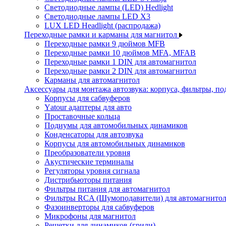
Светодиодные лампы (LED) Hedlight
Светодиодные лампы LED X3
LUX LED Headlight (распродажа)
Переходные рамки и карманы для магнитол
Переходные рамки 9 дюймов MFB
Переходные рамки 10 дюймов MFA, MFAB
Переходные рамки 1 DIN для автомагнитол
Переходные рамки 2 DIN для автомагнитол
Карманы для автомагнитол
Аксессуары для монтажа автозвука: корпуса, фильтры, 
Корпусы для сабвуферов
Yаtour адаптеры для авто
Проставочные кольца
Подиумы для автомобильных динамиков
Конденсаторы для автозвука
Корпусы для автомобильных динамиков
Преобразователи уровня
Акустические терминалы
Регуляторы уровня сигнала
Дистрибьюторы питания
Фильтры питания для автомагнитол
Фильтры RCA (Шумоподавители) для автомагнито
Фазоинверторы для сабвуферов
Микрофоны для магнитол
Решетки для динамиков (грили)