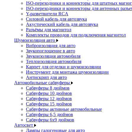
ISO-переходники и коннекторы для штатных магни
ISO-переходники и коннекторы для антенных разъ
Y-разветвители RCA
Силовой кабель для автозвука
Акустический кабель для автозвука
Разъёмы для магнитол
Комплекты проводов для подключения магнитол
Шумоизоляция авто
Виброизоляция для авто
Звукопоглощение в авто
Звукоизоляция автомобиля
Теплоизоляция автомобиля
Карпет для отделки и шумоизоляции
Инструмент для монтажа шумоизоляции
Антискрип для авто
Автомобильные сабвуферы
Сабвуферы 8 дюймов
Сабвуферы 10 дюймов
Сабвуферы 12 дюймов
Сабвуферы 15 дюймов
Сабвуферы активные автомобильные
Сабвуферы 6,5 дюймов
Сабвуферы 6x9 дюймов
Автосвет
Лампы галогеновые для авто