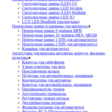
Светодиодные лампы (LED) C6
Светодиодные лампы LED S4 ninja
Светодиодные лампы (LED) Hedlight
Светодиодные лампы LED X3
LUX LED Headlight (распродажа)
Переходные рамки и карманы для магнитол
Переходные рамки 9 дюймов MFB
Переходные рамки 10 дюймов MFA, MFAB
Переходные рамки 1 DIN для автомагнитол
Переходные рамки 2 DIN для автомагнитол
Карманы для автомагнитол
Аксессуары для монтажа автозвука: корпуса, фильтры,
подиумы
Корпусы для сабвуферов
Yаtour адаптеры для авто
Проставочные кольца
Подиумы для автомобильных динамиков
Конденсаторы для автозвука
Корпусы для автомобильных динамиков
Преобразователи уровня
Акустические терминалы
Регуляторы уровня сигнала
Дистрибьюторы питания
Фильтры питания для автомагнитол
Фильтры RCA (Шумоподавители) для