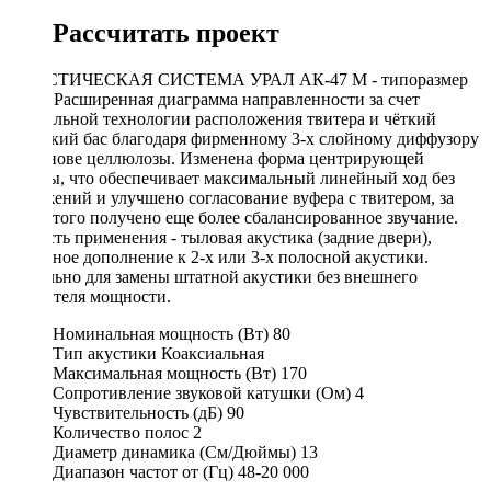
Рассчитать проект
АКУСТИЧЕСКАЯ СИСТЕМА УРАЛ АК-47 М - типоразмер
13см. Расширенная диаграмма направленности за счет
уникальной технологии расположения твитера и чёткий
глубокий бас благодаря фирменному 3-х слойному диффузору
на основе целлюлозы. Изменена форма центрирующей
шайбы, что обеспечивает максимальный линейный ход без
искажений и улучшено согласование вуфера с твитером, за
счет этого получено еще более сбалансированное звучание.
Область применения - тыловая акустика (задние двери),
отличное дополнение к 2-х или 3-х полосной акустики.
Идеально для замены штатной акустики без внешнего
усилителя мощности.
Номинальная мощность (Вт)
80
Тип акустики
Коаксиальная
Максимальная мощность (Вт)
170
Сопротивление звуковой катушки (Ом)
4
Чувствительность (дБ)
90
Количество полос
2
Диаметр динамика (См/Дюймы)
13
Диапазон частот от (Гц)
48-20 000