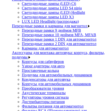
Светодиодные лампы (LED) C6
Светодиодные лампы LED S4 ninja
Светодиодные лампы (LED) Hedlight
Светодиодные лампы LED X3
LUX LED Headlight (распродажа)
Переходные рамки и карманы для магнитол
Переходные рамки 9 дюймов MFB
Переходные рамки 10 дюймов MFA, MFAB
Переходные рамки 1 DIN для автомагнитол
Переходные рамки 2 DIN для автомагнитол
Карманы для автомагнитол
Аксессуары для монтажа автозвука: корпуса, фильтры,
подиумы
Корпусы для сабвуферов
Yаtour адаптеры для авто
Проставочные кольца
Подиумы для автомобильных динамиков
Конденсаторы для автозвука
Корпусы для автомобильных динамиков
Преобразователи уровня
Акустические терминалы
Регуляторы уровня сигнала
Дистрибьюторы питания
Фильтры питания для автомагнитол
Фильтры RCA (Шумоподавители) для