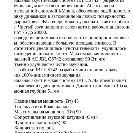
Коаксиальная акустическая система JBL CS742 - разработка,
обеспечивающая качественное звучание. АС оснащена
запатентованной системой I-Mount, обеспечивающей простую
установку динамиков в автомобиле на любых поверхностях.
Легендарный звук JBL теперь можно услышать в авто любого
класса. Чистый звук наполнит салон авто в рабочем диапазоне
частот от 75 до 20000.
В производстве динамиков используются полипропиленовые
конусы, обеспечивающие большую площадь спикера. В
результате этого увеличилась чувствительность, улучшилось
воспроизведение низких частот. Максимальная мощность
коаксиальной АС JBL CS742 составляет 90 Вт, что
существенно улучшает качество звучания.
При разработке JBL CS742 разработчики ставили задачу
создания 100% динамичного звучания.
Коаксиальная акустическая система JBL CS742 представляет
собой комплект из двух динамиков. Диаметр динамика 10 см,
а посадочная глубина 51 мм.
Номинальная мощность (Вт)
45
Тип акустики
Коаксиальная
Максимальная мощность (Вт)
90
Сопротивление звуковой катушки (Ом)
4
Чувствительность (дБ)
90
Количество полос
2