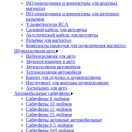
ISO-переходники и коннекторы для штатных
магнитол
ISO-переходники и коннекторы для антенных
разъемов
Y-разветвители RCA
Силовой кабель для автозвука
Акустический кабель для автозвука
Разъёмы для магнитол
Комплекты проводов для подключения магнитол
Шумоизоляция авто
Виброизоляция для авто
Звукопоглощение в авто
Звукоизоляция автомобиля
Теплоизоляция автомобиля
Карпет для отделки и шумоизоляции
Инструмент для монтажа шумоизоляции
Антискрип для авто
Автомобильные сабвуферы
Сабвуферы 8 дюймов
Сабвуферы 10 дюймов
Сабвуферы 12 дюймов
Сабвуферы 15 дюймов
Сабвуферы активные автомобильные
Сабвуферы 6,5 дюймов
Сабвуферы 6x9 дюймов