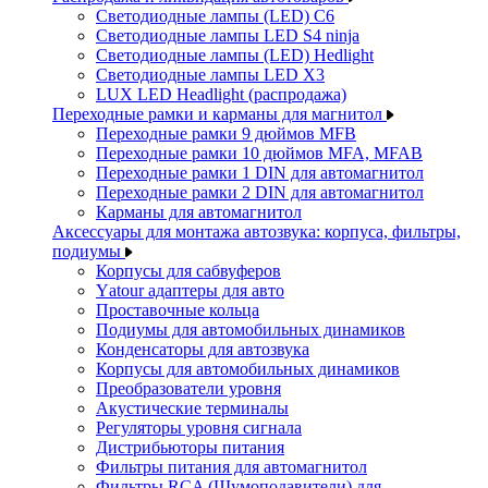
Светодиодные лампы (LED) C6
Светодиодные лампы LED S4 ninja
Светодиодные лампы (LED) Hedlight
Светодиодные лампы LED X3
LUX LED Headlight (распродажа)
Переходные рамки и карманы для магнитол
Переходные рамки 9 дюймов MFB
Переходные рамки 10 дюймов MFA, MFAB
Переходные рамки 1 DIN для автомагнитол
Переходные рамки 2 DIN для автомагнитол
Карманы для автомагнитол
Аксессуары для монтажа автозвука: корпуса, фильтры,
подиумы
Корпусы для сабвуферов
Yаtour адаптеры для авто
Проставочные кольца
Подиумы для автомобильных динамиков
Конденсаторы для автозвука
Корпусы для автомобильных динамиков
Преобразователи уровня
Акустические терминалы
Регуляторы уровня сигнала
Дистрибьюторы питания
Фильтры питания для автомагнитол
Фильтры RCA (Шумоподавители) для