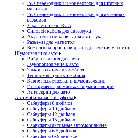
ISO-переходники и коннекторы для штатных
магнитол
ISO-переходники и коннекторы для антенных
разъемов
Y-разветвители RCA
Силовой кабель для автозвука
Акустический кабель для автозвука
Разъёмы для магнитол
Комплекты проводов для подключения магнитол
Шумоизоляция авто
Виброизоляция для авто
Звукопоглощение в авто
Звукоизоляция автомобиля
Теплоизоляция автомобиля
Карпет для отделки и шумоизоляции
Инструмент для монтажа шумоизоляции
Антискрип для авто
Автомобильные сабвуферы
Сабвуферы 8 дюймов
Сабвуферы 10 дюймов
Сабвуферы 12 дюймов
Сабвуферы 15 дюймов
Сабвуферы активные автомобильные
Сабвуферы 6,5 дюймов
Сабвуферы 6x9 дюймов