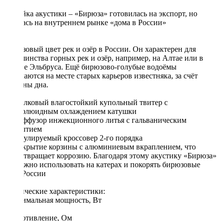
Линейка акустики – «Бирюза» готовилась на экспорт, но
осталась на внутреннем рынке «дома в России»
Бирюзовый цвет рек и озёр в России. Он характерен для
большинства горных рек и озёр, например, на Алтае или в
районе Эльбруса. Ещё бирюзово-голубые водоёмы
получаются на месте старых карьеров известняка, за счёт
белизны дна.
1) Шелковый влагостойкий купольный твитер с
ферофлюидным охлаждением катушки
2) Диффузор инжекционного литья с гальваническим
покрытием
3) Регулируемый кроссовер 2-го порядка
4) Покрытие корзины с алюминиевым вкраплением, что
предотвращает коррозию. Благодаря этому акустику «Бирюза»
возможно использовать на катерах и покорять бирюзовые
реки России
Технические характеристики:
Максимальная мощность, Вт
120
Сопротивление, Ом