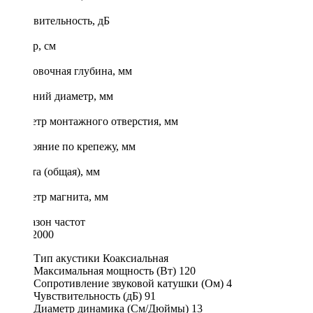
4
Чувствительность, дБ
91
Размер, см
13
Установочная глубина, мм
52
Внешний диаметр, мм
130
Диаметр монтажного отверстия, мм
115
Расстояние по крепежу, мм
135
Высота (общая), мм
66
Диаметр магнита, мм
80
Диапазон частот
68 - 22000
Тип акустики
Коаксиальная
Максимальная мощность (Вт)
120
Сопротивление звуковой катушки (Ом)
4
Чувствительность (дБ)
91
Диаметр динамика (См/Дюймы)
13