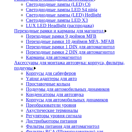
Светодиодные лампы (LED) C6
Светодиодные лампы LED S4 ninja
Светодиодные лампы (LED) Hedlight
Светодиодные лампы LED X3
LUX LED Headlight (распродажа)
Переходные рамки и карманы для магнитол
Переходные рамки 9 дюймов MFB
Переходные рамки 10 дюймов MFA, MFAB
Переходные рамки 1 DIN для автомагнитол
Переходные рамки 2 DIN для автомагнитол
Карманы для автомагнитол
Аксессуары для монтажа автозвука: корпуса, фильтры,
подиумы
Корпусы для сабвуферов
Yаtour адаптеры для авто
Проставочные кольца
Подиумы для автомобильных динамиков
Конденсаторы для автозвука
Корпусы для автомобильных динамиков
Преобразователи уровня
Акустические терминалы
Регуляторы уровня сигнала
Дистрибьюторы питания
Фильтры питания для автомагнитол
Фильтры RCA (Шумоподавители) для