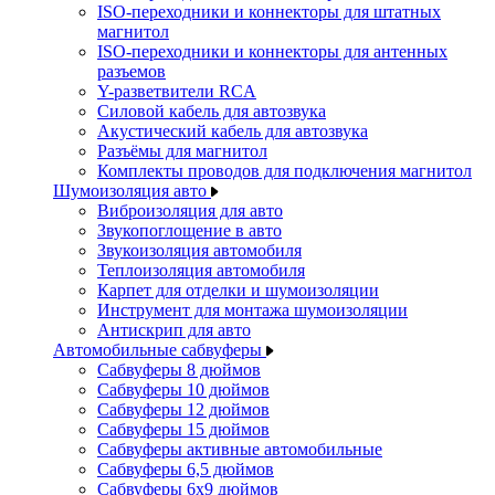
ISO-переходники и коннекторы для штатных
магнитол
ISO-переходники и коннекторы для антенных
разъемов
Y-разветвители RCA
Силовой кабель для автозвука
Акустический кабель для автозвука
Разъёмы для магнитол
Комплекты проводов для подключения магнитол
Шумоизоляция авто
Виброизоляция для авто
Звукопоглощение в авто
Звукоизоляция автомобиля
Теплоизоляция автомобиля
Карпет для отделки и шумоизоляции
Инструмент для монтажа шумоизоляции
Антискрип для авто
Автомобильные сабвуферы
Сабвуферы 8 дюймов
Сабвуферы 10 дюймов
Сабвуферы 12 дюймов
Сабвуферы 15 дюймов
Сабвуферы активные автомобильные
Сабвуферы 6,5 дюймов
Сабвуферы 6x9 дюймов