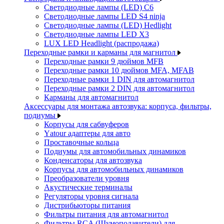
Светодиодные лампы (LED) C6
Светодиодные лампы LED S4 ninja
Светодиодные лампы (LED) Hedlight
Светодиодные лампы LED X3
LUX LED Headlight (распродажа)
Переходные рамки и карманы для магнитол
Переходные рамки 9 дюймов MFB
Переходные рамки 10 дюймов MFA, MFAB
Переходные рамки 1 DIN для автомагнитол
Переходные рамки 2 DIN для автомагнитол
Карманы для автомагнитол
Аксессуары для монтажа автозвука: корпуса, фильтры,
подиумы
Корпусы для сабвуферов
Yаtour адаптеры для авто
Проставочные кольца
Подиумы для автомобильных динамиков
Конденсаторы для автозвука
Корпусы для автомобильных динамиков
Преобразователи уровня
Акустические терминалы
Регуляторы уровня сигнала
Дистрибьюторы питания
Фильтры питания для автомагнитол
Фильтры RCA (Шумоподавители) для