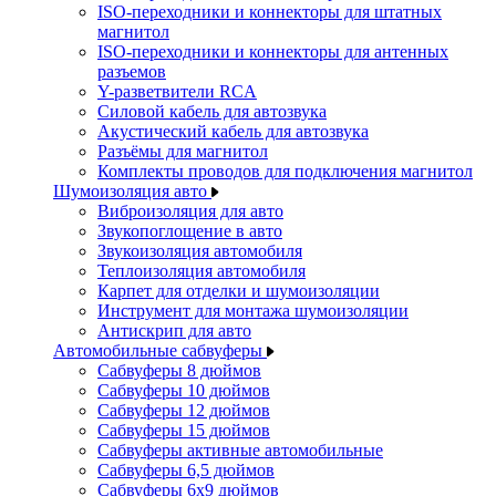
ISO-переходники и коннекторы для штатных
магнитол
ISO-переходники и коннекторы для антенных
разъемов
Y-разветвители RCA
Силовой кабель для автозвука
Акустический кабель для автозвука
Разъёмы для магнитол
Комплекты проводов для подключения магнитол
Шумоизоляция авто
Виброизоляция для авто
Звукопоглощение в авто
Звукоизоляция автомобиля
Теплоизоляция автомобиля
Карпет для отделки и шумоизоляции
Инструмент для монтажа шумоизоляции
Антискрип для авто
Автомобильные сабвуферы
Сабвуферы 8 дюймов
Сабвуферы 10 дюймов
Сабвуферы 12 дюймов
Сабвуферы 15 дюймов
Сабвуферы активные автомобильные
Сабвуферы 6,5 дюймов
Сабвуферы 6x9 дюймов