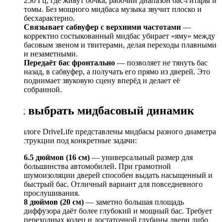
250 Гц, где живут бочка, рабочий диапазон бас-гитары и
томы. Без мощного мидбаса музыка звучит плоско и
бесхарактерно.
Связывает сабвуфер с верхними частотами
—
корректно состыкованный мидбас убирает «яму» между
басовым звеном и твитерами, делая переходы плавными
и незаметными.
Передаёт бас фронтально
— позволяет не тянуть бас
назад, в сабвуфер, а получать его прямо из дверей. Это
поднимает звуковую сцену вперёд и делает её
собранной.
Как выбрать мидбасовый динамик
В каталоге DriveLife представлены мидбасы разного диаметра
и конструкции под конкретные задачи:
6.5 дюймов (16 см)
— универсальный размер для
большинства автомобилей. При грамотной
шумоизоляции дверей способен выдать насыщенный и
быстрый бас. Отличный вариант для повседневного
прослушивания.
8 дюймов (20 см)
— заметно большая площадь
диффузора даёт более глубокий и мощный бас. Требует
переходных колец и достаточной глубины двери либо