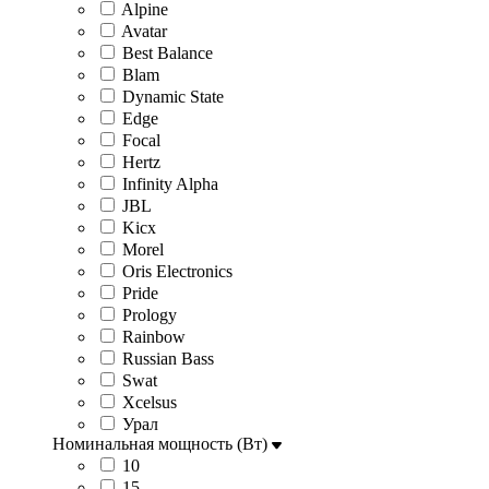
Alpine
Avatar
Best Balance
Blam
Dynamic State
Edge
Focal
Hertz
Infinity Alpha
JBL
Kicx
Morel
Oris Electronics
Pride
Prology
Rainbow
Russian Bass
Swat
Xcelsus
Урал
Номинальная мощность (Вт)
10
15