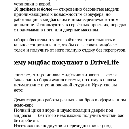
установки в короб.
10 дюймов и более
— откровенно басовитые модели,
приближающиеся к возможностям сабвуфера, но
работающие в мидбасовом и нижнесреднечастотном
диапазоне. Используются в серьёзных проектах, нередко
с подиумами в ноги или дверные массивы.
При выборе обязательно учитывайте чувствительность и
номинальное сопротивление, чтобы согласовать мидбас с
усилителем и получить от него полную отдачу без перегрузок.
Почему мидбас покупают в DriveLife
Мы понимаем, что установка мидбасового звена — самая
трудоёмкая часть сборки аудиосистемы, поэтому в нашем
интернет-магазине и установочной студии в Иркутске вы
получаете:
Демонстрацию работы разных калибров в оформленном
демо-каре.
Полный цикл вибро- и шумоизоляции дверей под
мидбасы — без этого невозможно получить чистый бас
без дребезга.
Изготовление подиумов и переходных колец под