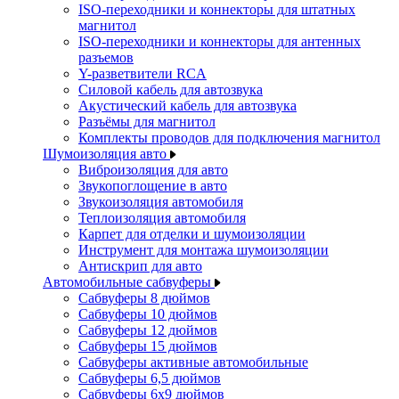
ISO-переходники и коннекторы для штатных
магнитол
ISO-переходники и коннекторы для антенных
разъемов
Y-разветвители RCA
Силовой кабель для автозвука
Акустический кабель для автозвука
Разъёмы для магнитол
Комплекты проводов для подключения магнитол
Шумоизоляция авто
Виброизоляция для авто
Звукопоглощение в авто
Звукоизоляция автомобиля
Теплоизоляция автомобиля
Карпет для отделки и шумоизоляции
Инструмент для монтажа шумоизоляции
Антискрип для авто
Автомобильные сабвуферы
Сабвуферы 8 дюймов
Сабвуферы 10 дюймов
Сабвуферы 12 дюймов
Сабвуферы 15 дюймов
Сабвуферы активные автомобильные
Сабвуферы 6,5 дюймов
Сабвуферы 6x9 дюймов