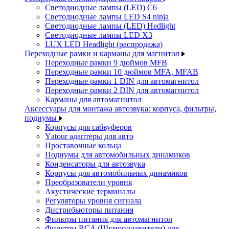
Светодиодные лампы (LED) C6
Светодиодные лампы LED S4 ninja
Светодиодные лампы (LED) Hedlight
Светодиодные лампы LED X3
LUX LED Headlight (распродажа)
Переходные рамки и карманы для магнитол
Переходные рамки 9 дюймов MFB
Переходные рамки 10 дюймов MFA, MFAB
Переходные рамки 1 DIN для автомагнитол
Переходные рамки 2 DIN для автомагнитол
Карманы для автомагнитол
Аксессуары для монтажа автозвука: корпуса, фильтры,
подиумы
Корпусы для сабвуферов
Yаtour адаптеры для авто
Проставочные кольца
Подиумы для автомобильных динамиков
Конденсаторы для автозвука
Корпусы для автомобильных динамиков
Преобразователи уровня
Акустические терминалы
Регуляторы уровня сигнала
Дистрибьюторы питания
Фильтры питания для автомагнитол
Фильтры RCA (Шумоподавители) для