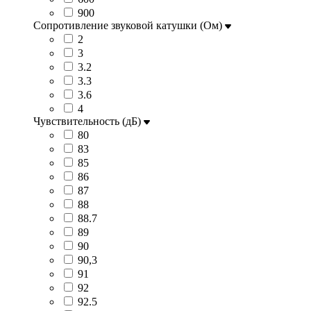
900
Сопротивление звуковой катушки (Ом)
2
3
3.2
3.3
3.6
4
Чувствительность (дБ)
80
83
85
86
87
88
88.7
89
90
90,3
91
92
92.5