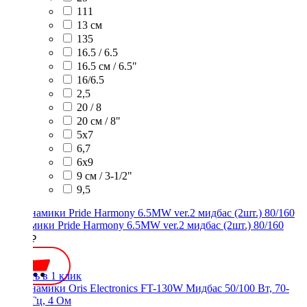
111
13 см
135
16.5 / 6.5
16.5 см / 6.5"
16/6.5
2,5
20 / 8
20 см / 8"
5x7
6,7
6х9
9 см / 3-1/2"
9,5
Динамики Pride Harmony 6.5MW ver.2 мидбас (2шт.) 80/160
7100 ₽
Купить в 1 клик