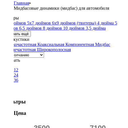
Главная
•
Мидбасовые динамики (мидбас) для автомобиля
Размеры
4x6 дюймов
5x7 дюймов
6x9 дюймов
(твитеры)
4 дюйма
5
дюймов
6,5 дюймов
8 дюймов
10 дюймов
3,5 дюйма
Показать ещё
Тип акустики
Высокочастотная
Коаксиальная
Компонентная
Мидбас
Среднечастотная
Широкополосная
Показать
12
24
36
Фильтры
Цена