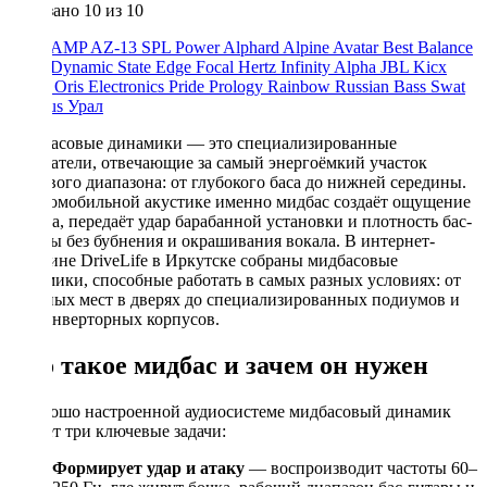
Показано
10
из 10
ACV
AMP
AZ-13 SPL Power
Alphard
Alpine
Avatar
Best Balance
Blam
Dynamic State
Edge
Focal
Hertz
Infinity Alpha
JBL
Kicx
Morel
Oris Electronics
Pride
Prology
Rainbow
Russian Bass
Swat
Xcelsus
Урал
Мидбасовые динамики — это специализированные
излучатели, отвечающие за самый энергоёмкий участок
звукового диапазона: от глубокого баса до нижней середины.
В автомобильной акустике именно мидбас создаёт ощущение
драйва, передаёт удар барабанной установки и плотность бас-
гитары без бубнения и окрашивания вокала. В интернет-
магазине DriveLife в Иркутске собраны мидбасовые
динамики, способные работать в самых разных условиях: от
штатных мест в дверях до специализированных подиумов и
фазоинверторных корпусов.
Что такое мидбас и зачем он нужен
В хорошо настроенной аудиосистеме мидбасовый динамик
решает три ключевые задачи:
Формирует удар и атаку
— воспроизводит частоты 60–