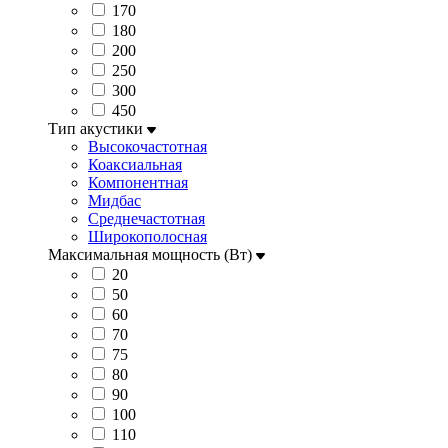
170
180
200
250
300
450
Тип акустики
Высокочастотная
Коаксиальная
Компонентная
Мидбас
Среднечастотная
Широкополосная
Максимальная мощность (Вт)
20
50
60
70
75
80
90
100
110