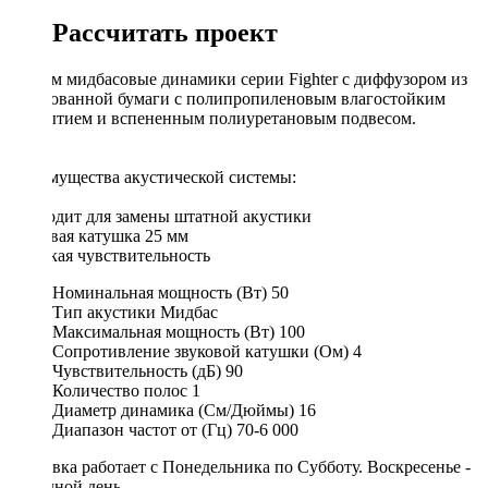
Рассчитать проект
16.5 см мидбасовые динамики серии Fighter с диффузором из
прессованной бумаги c полипропиленовым влагостойким
покрытием и вспененным полиуретановым подвесом.
Преимущества акустической системы:
Подходит для замены штатной акустики
Звуковая катушка 25 мм
Высокая чувствительность
Номинальная мощность (Вт)
50
Тип акустики
Мидбас
Максимальная мощность (Вт)
100
Сопротивление звуковой катушки (Ом)
4
Чувствительность (дБ)
90
Количество полос
1
Диаметр динамика (См/Дюймы)
16
Диапазон частот от (Гц)
70-6 000
Доставка работает с Понедельника по Субботу. Воскресенье -
выходной день.