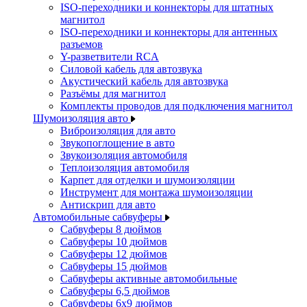
ISO-переходники и коннекторы для штатных
магнитол
ISO-переходники и коннекторы для антенных
разъемов
Y-разветвители RCA
Силовой кабель для автозвука
Акустический кабель для автозвука
Разъёмы для магнитол
Комплекты проводов для подключения магнитол
Шумоизоляция авто
Виброизоляция для авто
Звукопоглощение в авто
Звукоизоляция автомобиля
Теплоизоляция автомобиля
Карпет для отделки и шумоизоляции
Инструмент для монтажа шумоизоляции
Антискрип для авто
Автомобильные сабвуферы
Сабвуферы 8 дюймов
Сабвуферы 10 дюймов
Сабвуферы 12 дюймов
Сабвуферы 15 дюймов
Сабвуферы активные автомобильные
Сабвуферы 6,5 дюймов
Сабвуферы 6x9 дюймов