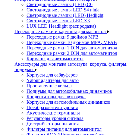
Светодиодные лампы (LED) C6
Светодиодные лампы LED S4 ninja
Светодиодные лампы (LED) Hedlight
Светодиодные лампы LED X3
LUX LED Headlight (распродажа)
Переходные рамки и карманы для магнитол
Переходные рамки 9 дюймов MFB
Переходные рамки 10 дюймов MFA, MFAB
Переходные рамки 1 DIN для автомагнитол
Переходные рамки 2 DIN для автомагнитол
Карманы для автомагнитол
Аксессуары для монтажа автозвука: корпуса, фильтры,
подиумы
Корпусы для сабвуферов
Yаtour адаптеры для авто
Проставочные кольца
Подиумы для автомобильных динамиков
Конденсаторы для автозвука
Корпусы для автомобильных динамиков
Преобразователи уровня
Акустические терминалы
Регуляторы уровня сигнала
Дистрибьюторы питания
Фильтры питания для автомагнитол
Фильтры RCA (Шумоподавители) для