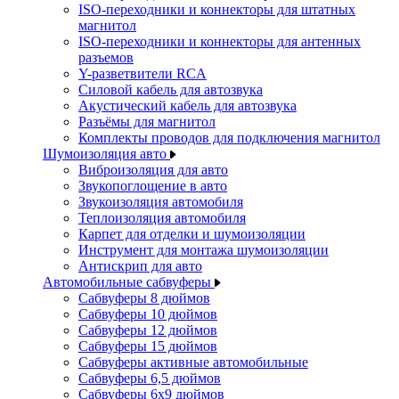
ISO-переходники и коннекторы для штатных
магнитол
ISO-переходники и коннекторы для антенных
разъемов
Y-разветвители RCA
Силовой кабель для автозвука
Акустический кабель для автозвука
Разъёмы для магнитол
Комплекты проводов для подключения магнитол
Шумоизоляция авто
Виброизоляция для авто
Звукопоглощение в авто
Звукоизоляция автомобиля
Теплоизоляция автомобиля
Карпет для отделки и шумоизоляции
Инструмент для монтажа шумоизоляции
Антискрип для авто
Автомобильные сабвуферы
Сабвуферы 8 дюймов
Сабвуферы 10 дюймов
Сабвуферы 12 дюймов
Сабвуферы 15 дюймов
Сабвуферы активные автомобильные
Сабвуферы 6,5 дюймов
Сабвуферы 6x9 дюймов