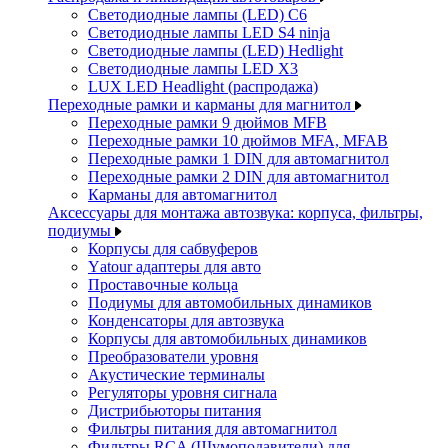
Светодиодные лампы (LED) C6
Светодиодные лампы LED S4 ninja
Светодиодные лампы (LED) Hedlight
Светодиодные лампы LED X3
LUX LED Headlight (распродажа)
Переходные рамки и карманы для магнитол
Переходные рамки 9 дюймов MFB
Переходные рамки 10 дюймов MFA, MFAB
Переходные рамки 1 DIN для автомагнитол
Переходные рамки 2 DIN для автомагнитол
Карманы для автомагнитол
Аксессуары для монтажа автозвука: корпуса, фильтры,
подиумы
Корпусы для сабвуферов
Yаtour адаптеры для авто
Проставочные кольца
Подиумы для автомобильных динамиков
Конденсаторы для автозвука
Корпусы для автомобильных динамиков
Преобразователи уровня
Акустические терминалы
Регуляторы уровня сигнала
Дистрибьюторы питания
Фильтры питания для автомагнитол
Фильтры RCA (Шумоподавители) для