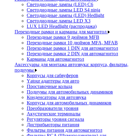
Светодиодные лампы (LED) C6
Светодиодные лампы LED S4 ninja
Светодиодные лампы (LED) Hedlight
Светодиодные лампы LED X3
LUX LED Headlight (распродажа)
Переходные рамки и карманы для магнитол
Переходные рамки 9 дюймов MFB
Переходные рамки 10 дюймов MFA, MFAB
Переходные рамки 1 DIN для автомагнитол
Переходные рамки 2 DIN для автомагнитол
Карманы для автомагнитол
Аксессуары для монтажа автозвука: корпуса, фильтры,
подиумы
Корпусы для сабвуферов
Yаtour адаптеры для авто
Проставочные кольца
Подиумы для автомобильных динамиков
Конденсаторы для автозвука
Корпусы для автомобильных динамиков
Преобразователи уровня
Акустические терминалы
Регуляторы уровня сигнала
Дистрибьюторы питания
Фильтры питания для автомагнитол
Фильтры RCA (Шумоподавители) для