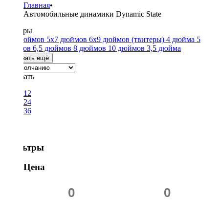
Главная
•
Автомобильные динамики Dynamic State
Размеры
4x6 дюймов
5x7 дюймов
6x9 дюймов
(твитеры)
4 дюйма
5
дюймов
6,5 дюймов
8 дюймов
10 дюймов
3,5 дюйма
Показать ещё
Показать
12
24
36
Фильтры
Цена