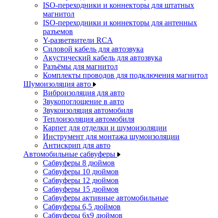
ISO-переходники и коннекторы для штатных
магнитол
ISO-переходники и коннекторы для антенных
разъемов
Y-разветвители RCA
Силовой кабель для автозвука
Акустический кабель для автозвука
Разъёмы для магнитол
Комплекты проводов для подключения магнитол
Шумоизоляция авто
Виброизоляция для авто
Звукопоглощение в авто
Звукоизоляция автомобиля
Теплоизоляция автомобиля
Карпет для отделки и шумоизоляции
Инструмент для монтажа шумоизоляции
Антискрип для авто
Автомобильные сабвуферы
Сабвуферы 8 дюймов
Сабвуферы 10 дюймов
Сабвуферы 12 дюймов
Сабвуферы 15 дюймов
Сабвуферы активные автомобильные
Сабвуферы 6,5 дюймов
Сабвуферы 6x9 дюймов