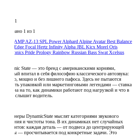
1
Показано
1
из 1
ACV
AMP
AZ-13 SPL Power
Alphard
Alpine
Avatar
Best Balance
Blam
Edge
Focal
Hertz
Infinity Alpha
JBL
Kicx
Morel
Oris
Electronics
Pride
Prology
Rainbow
Russian Bass
Swat
Xcelsus
Урал
Dynamic State — это бренд с американскими корнями,
который впитал в себя философию классического автозвука:
честно, мощно и без лишнего пафоса. Здесь не пытаются
удивить упаковкой или маркетинговыми легендами — ставка
сделана на то, как динамики работают под нагрузкой и что в
итоге слышит водитель.
Инженеры DynamicState мыслят категориями звукового
давления и чистоты тона. В их динамиках нет случайных
элементов: каждая деталь — от подвеса до центрирующей
шайбы — просчитывается под конкретные задачи. Это