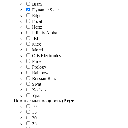
Blam
Dynamic State
Edge
Focal
Hertz
Infinity Alpha
JBL
Kicx
Morel
Oris Electronics
Pride
Prology
Rainbow
Russian Bass
Swat
Xcelsus
Урал
Номинальная мощность (Вт)
10
15
20
25