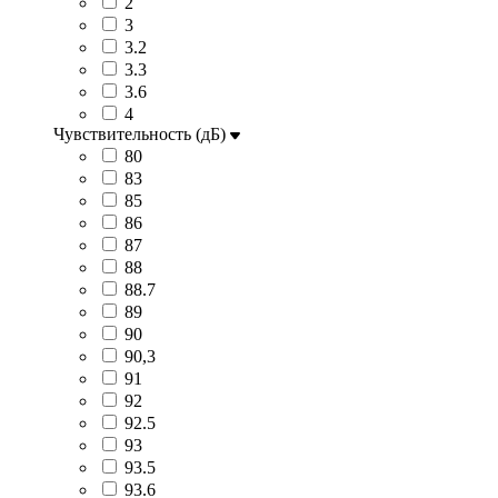
2
3
3.2
3.3
3.6
4
Чувствительность (дБ)
80
83
85
86
87
88
88.7
89
90
90,3
91
92
92.5
93
93.5
93.6