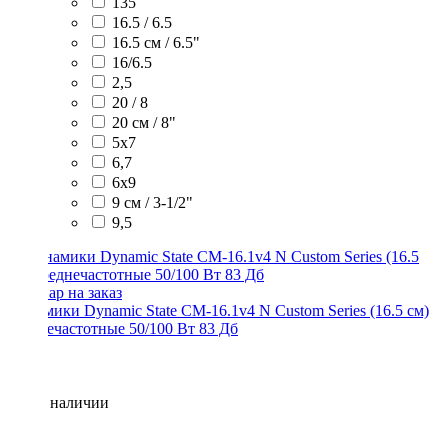
135
16.5 / 6.5
16.5 см / 6.5"
16/6.5
2,5
20 / 8
20 см / 8"
5x7
6,7
6х9
9 см / 3-1/2"
9,5
Динамики Dynamic State CM-16.1v4 N Custom Series (16.5 см)
среднечастотные 50/100 Вт 83 Дб
Нет в наличии