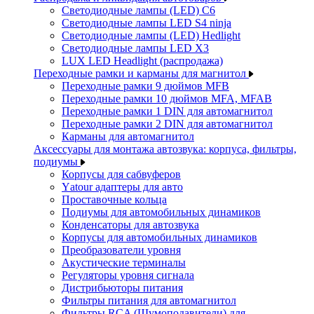
Светодиодные лампы (LED) C6
Светодиодные лампы LED S4 ninja
Светодиодные лампы (LED) Hedlight
Светодиодные лампы LED X3
LUX LED Headlight (распродажа)
Переходные рамки и карманы для магнитол
Переходные рамки 9 дюймов MFB
Переходные рамки 10 дюймов MFA, MFAB
Переходные рамки 1 DIN для автомагнитол
Переходные рамки 2 DIN для автомагнитол
Карманы для автомагнитол
Аксессуары для монтажа автозвука: корпуса, фильтры,
подиумы
Корпусы для сабвуферов
Yаtour адаптеры для авто
Проставочные кольца
Подиумы для автомобильных динамиков
Конденсаторы для автозвука
Корпусы для автомобильных динамиков
Преобразователи уровня
Акустические терминалы
Регуляторы уровня сигнала
Дистрибьюторы питания
Фильтры питания для автомагнитол
Фильтры RCA (Шумоподавители) для