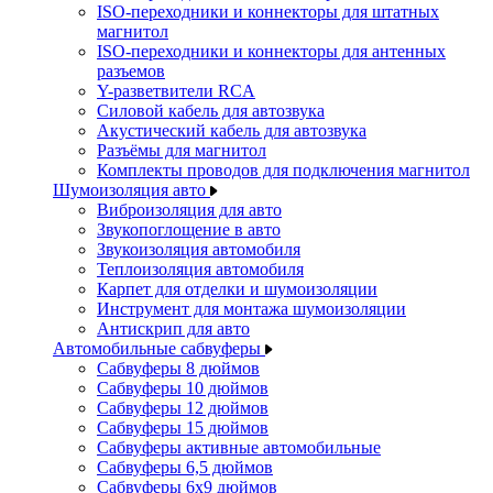
ISO-переходники и коннекторы для штатных
магнитол
ISO-переходники и коннекторы для антенных
разъемов
Y-разветвители RCA
Силовой кабель для автозвука
Акустический кабель для автозвука
Разъёмы для магнитол
Комплекты проводов для подключения магнитол
Шумоизоляция авто
Виброизоляция для авто
Звукопоглощение в авто
Звукоизоляция автомобиля
Теплоизоляция автомобиля
Карпет для отделки и шумоизоляции
Инструмент для монтажа шумоизоляции
Антискрип для авто
Автомобильные сабвуферы
Сабвуферы 8 дюймов
Сабвуферы 10 дюймов
Сабвуферы 12 дюймов
Сабвуферы 15 дюймов
Сабвуферы активные автомобильные
Сабвуферы 6,5 дюймов
Сабвуферы 6x9 дюймов