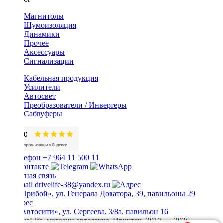
Магнитолы
Шумоизоляция
Динамики
Прочее
Аксессуары
Сигнализации
Кабельная продукция
Усилители
Автосвет
Преобразователи / Инвертеры
Сабвуферы
+7 964 11 500 11
Обратная связь
drivelife-38@yandex.ru
ТЦ «Прибой», ул. Генерала Доватора, 39, павильоны 29
ТЦ «Автосити», ул. Сергеева, 3/8а, павильон 16
© DriveLife, магазин автозвука, Иркутск. 2017 — 2026