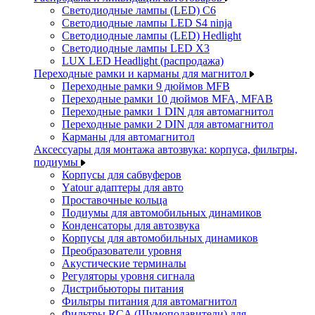
Светодиодные лампы (LED) C6
Светодиодные лампы LED S4 ninja
Светодиодные лампы (LED) Hedlight
Светодиодные лампы LED X3
LUX LED Headlight (распродажа)
Переходные рамки и карманы для магнитол
Переходные рамки 9 дюймов MFB
Переходные рамки 10 дюймов MFA, MFAB
Переходные рамки 1 DIN для автомагнитол
Переходные рамки 2 DIN для автомагнитол
Карманы для автомагнитол
Аксессуары для монтажа автозвука: корпуса, фильтры,
подиумы
Корпусы для сабвуферов
Yаtour адаптеры для авто
Проставочные кольца
Подиумы для автомобильных динамиков
Конденсаторы для автозвука
Корпусы для автомобильных динамиков
Преобразователи уровня
Акустические терминалы
Регуляторы уровня сигнала
Дистрибьюторы питания
Фильтры питания для автомагнитол
Фильтры RCA (Шумоподавители) для