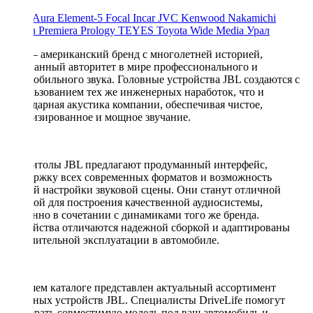
ACV
Aura
Element-5
Focal
Incar
JVC
Kenwood
Nakamichi
Nissan
Premiera
Prology
TEYES
Toyota
Wide Media
Урал
JBL — американский бренд с многолетней историей,
признанный авторитет в мире профессионального и
автомобильного звука. Головные устройства JBL создаются с
использованием тех же инженерных наработок, что и
легендарная акустика компании, обеспечивая чистое,
детализированное и мощное звучание.
Магнитолы JBL предлагают продуманный интерфейс,
поддержку всех современных форматов и возможность
точной настройки звуковой сцены. Они станут отличной
основой для построения качественной аудиосистемы,
особенно в сочетании с динамиками того же бренда.
Устройства отличаются надежной сборкой и адаптированы
для длительной эксплуатации в автомобиле.
В нашем каталоге представлен актуальный ассортимент
головных устройств JBL. Специалисты DriveLife помогут
подобрать совместимую модель под ваш автомобиль и