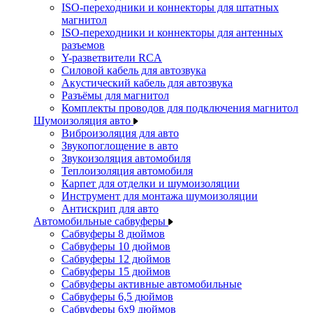
ISO-переходники и коннекторы для штатных
магнитол
ISO-переходники и коннекторы для антенных
разъемов
Y-разветвители RCA
Силовой кабель для автозвука
Акустический кабель для автозвука
Разъёмы для магнитол
Комплекты проводов для подключения магнитол
Шумоизоляция авто
Виброизоляция для авто
Звукопоглощение в авто
Звукоизоляция автомобиля
Теплоизоляция автомобиля
Карпет для отделки и шумоизоляции
Инструмент для монтажа шумоизоляции
Антискрип для авто
Автомобильные сабвуферы
Сабвуферы 8 дюймов
Сабвуферы 10 дюймов
Сабвуферы 12 дюймов
Сабвуферы 15 дюймов
Сабвуферы активные автомобильные
Сабвуферы 6,5 дюймов
Сабвуферы 6x9 дюймов