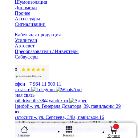
Шумоизоляция
Динамики
Прочее
Аксессуары
Сигнализации
Кабельная продукция
Усилители
Автосвет
Преобразователи / Инвертеры
Сабвуферы
+7 964 11 500 11
Обратная связь
drivelife-38@yandex.ru
ТЦ «Прибой», ул. Генерала Доватора, 39, павильоны 29
ТЦ «Автосити», ул. Сергеева, 3/8а, павильон 16
© DriveLife, магазин автозвука, Иркутск. 2017 — 2026
Политика конфиденциальности
Карта сайта
Разработано в
Prime Group
Главная
Каталог
Корзина