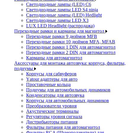
Светодиодные лампы (LED) C6
Светодиодные лампы LED S4 ninja
Светодиодные лампы (LED) Hedlight
Светодиодные лампы LED X3
LUX LED Headlight (распродажа)
Переходные рамки и карманы для магнитол
Переходные рамки 9 дюймов MFB
Переходные рамки 10 дюймов MFA, MFAB
Переходные рамки 1 DIN для автомагнитол
Переходные рамки 2 DIN для автомагнитол
Карманы для автомагнитол
Аксессуары для монтажа автозвука: корпуса, фильтры,
подиумы
Корпусы для сабвуферов
Yаtour адаптеры для авто
Проставочные кольца
Подиумы для автомобильных динамиков
Конденсаторы для автозвука
Корпусы для автомобильных динамиков
Преобразователи уровня
Акустические терминалы
Регуляторы уровня сигнала
Дистрибьюторы питания
Фильтры питания для автомагнитол
Фильтры RCA (Шумоподавители) для