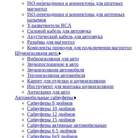
ISO-переходники и коннекторы для штатных
магнитол
ISO-переходники и коннекторы для антенных
разъемов
Y-разветвители RCA
Силовой кабель для автозвука
Акустический кабель для автозвука
Разъёмы для магнитол
Комплекты проводов для подключения магнитол
Шумоизоляция авто
Виброизоляция для авто
Звукопоглощение в авто
Звукоизоляция автомобиля
Теплоизоляция автомобиля
Карпет для отделки и шумоизоляции
Инструмент для монтажа шумоизоляции
Антискрип для авто
Автомобильные сабвуферы
Сабвуферы 8 дюймов
Сабвуферы 10 дюймов
Сабвуферы 12 дюймов
Сабвуферы 15 дюймов
Сабвуферы активные автомобильные
Сабвуферы 6,5 дюймов
Сабвуферы 6x9 дюймов