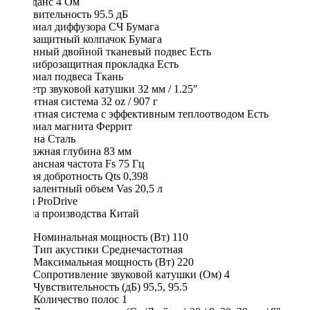
Импеданс 4 Ом
Чувствительность 95.5 дБ
Материал диффузора СЧ Бумага
Пылезащитный колпачок Бумага
Усиленный двойной тканевый подвес Есть
EVA виброзащитная прокладка Есть
Материал подвеса Ткань
Диаметр звуковой катушки 32 мм / 1.25"
Магнитная система 32 oz / 907 г
Магнитная система с эффективным теплоотводом Есть
Материал магнита Феррит
Корзина Сталь
Монтажная глубина 83 мм
Резонансная частота Fs 75 Гц
Полная добротность Qts 0,398
Эквивалентный объем Vas 20,5 л
Серия ProDrive
Страна производства Китай
Номинальная мощность (Вт)
110
Тип акустики
Среднечастотная
Максимальная мощность (Вт)
220
Сопротивление звуковой катушки (Ом)
4
Чувствительность (дБ)
95,5, 95.5
Количество полос
1