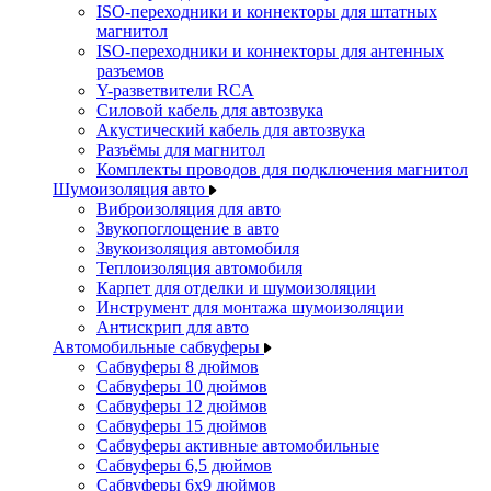
ISO-переходники и коннекторы для штатных
магнитол
ISO-переходники и коннекторы для антенных
разъемов
Y-разветвители RCA
Силовой кабель для автозвука
Акустический кабель для автозвука
Разъёмы для магнитол
Комплекты проводов для подключения магнитол
Шумоизоляция авто
Виброизоляция для авто
Звукопоглощение в авто
Звукоизоляция автомобиля
Теплоизоляция автомобиля
Карпет для отделки и шумоизоляции
Инструмент для монтажа шумоизоляции
Антискрип для авто
Автомобильные сабвуферы
Сабвуферы 8 дюймов
Сабвуферы 10 дюймов
Сабвуферы 12 дюймов
Сабвуферы 15 дюймов
Сабвуферы активные автомобильные
Сабвуферы 6,5 дюймов
Сабвуферы 6x9 дюймов