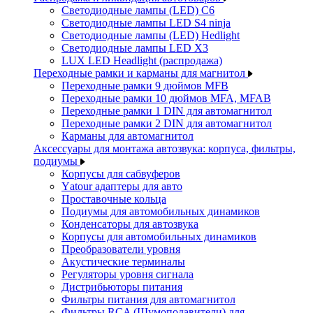
Светодиодные лампы (LED) C6
Светодиодные лампы LED S4 ninja
Светодиодные лампы (LED) Hedlight
Светодиодные лампы LED X3
LUX LED Headlight (распродажа)
Переходные рамки и карманы для магнитол
Переходные рамки 9 дюймов MFB
Переходные рамки 10 дюймов MFA, MFAB
Переходные рамки 1 DIN для автомагнитол
Переходные рамки 2 DIN для автомагнитол
Карманы для автомагнитол
Аксессуары для монтажа автозвука: корпуса, фильтры,
подиумы
Корпусы для сабвуферов
Yаtour адаптеры для авто
Проставочные кольца
Подиумы для автомобильных динамиков
Конденсаторы для автозвука
Корпусы для автомобильных динамиков
Преобразователи уровня
Акустические терминалы
Регуляторы уровня сигнала
Дистрибьюторы питания
Фильтры питания для автомагнитол
Фильтры RCA (Шумоподавители) для