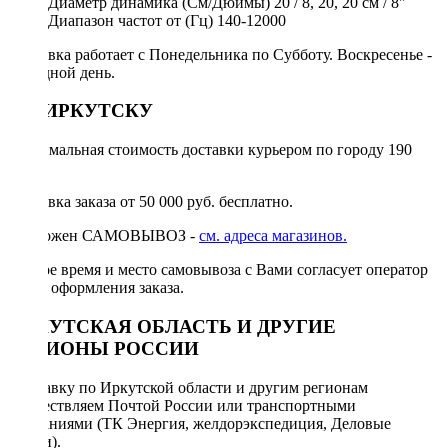
Диаметр динамика (См/Дюймы)
20 / 8, 20, 20 см / 8"
Диапазон частот от (Гц)
140-12000
Доставка работает с Понедельника по Субботу. Воскресенье -
выходной день.
ПО ИРКУТСКУ
Минимальная стоимость доставки курьером по городу 190
руб.
Доставка заказа от 50 000 руб. бесплатно.
Возможен САМОВЫВОЗ -
см. адреса магазинов.
Точное время и место самовывоза с Вами согласует оператор
после оформления заказа.
ИРКУТСКАЯ ОБЛАСТЬ И ДРУГИЕ
РЕГИОНЫ РОССИИ
Отправку по Иркутской области и другим регионам
осуществляем Почтой России или транспортными
компаниями (ТК Энергия, желдорэкспедиция, Деловые
линии).