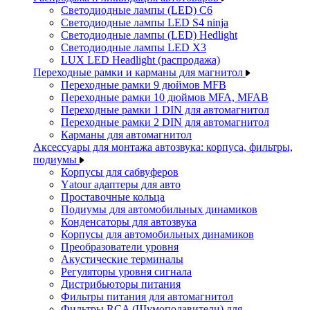
Светодиодные лампы (LED) C6
Светодиодные лампы LED S4 ninja
Светодиодные лампы (LED) Hedlight
Светодиодные лампы LED X3
LUX LED Headlight (распродажа)
Переходные рамки и карманы для магнитол
Переходные рамки 9 дюймов MFB
Переходные рамки 10 дюймов MFA, MFAB
Переходные рамки 1 DIN для автомагнитол
Переходные рамки 2 DIN для автомагнитол
Карманы для автомагнитол
Аксессуары для монтажа автозвука: корпуса, фильтры,
подиумы
Корпусы для сабвуферов
Yаtour адаптеры для авто
Проставочные кольца
Подиумы для автомобильных динамиков
Конденсаторы для автозвука
Корпусы для автомобильных динамиков
Преобразователи уровня
Акустические терминалы
Регуляторы уровня сигнала
Дистрибьюторы питания
Фильтры питания для автомагнитол
Фильтры RCA (Шумоподавители) для