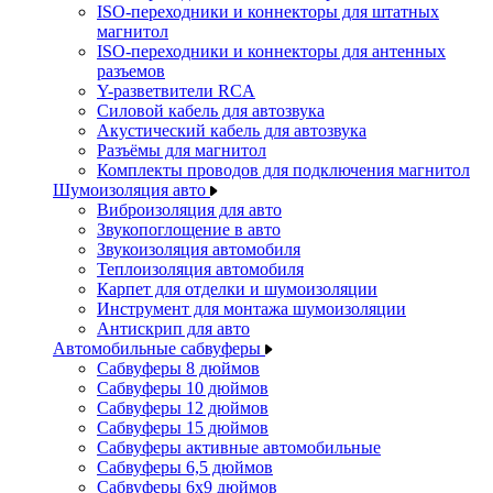
ISO-переходники и коннекторы для штатных
магнитол
ISO-переходники и коннекторы для антенных
разъемов
Y-разветвители RCA
Силовой кабель для автозвука
Акустический кабель для автозвука
Разъёмы для магнитол
Комплекты проводов для подключения магнитол
Шумоизоляция авто
Виброизоляция для авто
Звукопоглощение в авто
Звукоизоляция автомобиля
Теплоизоляция автомобиля
Карпет для отделки и шумоизоляции
Инструмент для монтажа шумоизоляции
Антискрип для авто
Автомобильные сабвуферы
Сабвуферы 8 дюймов
Сабвуферы 10 дюймов
Сабвуферы 12 дюймов
Сабвуферы 15 дюймов
Сабвуферы активные автомобильные
Сабвуферы 6,5 дюймов
Сабвуферы 6x9 дюймов