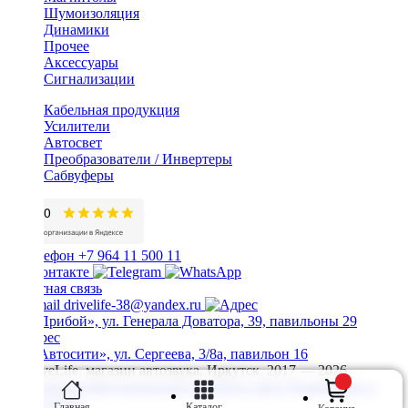
Шумоизоляция
Динамики
Прочее
Аксессуары
Сигнализации
Кабельная продукция
Усилители
Автосвет
Преобразователи / Инвертеры
Сабвуферы
+7 964 11 500 11
Обратная связь
drivelife-38@yandex.ru
ТЦ «Прибой», ул. Генерала Доватора, 39, павильоны 29
ТЦ «Автосити», ул. Сергеева, 3/8а, павильон 16
© DriveLife, магазин автозвука, Иркутск. 2017 — 2026
Политика конфиденциальности
Карта сайта
Разработано в
Prime Group
Главная
Каталог