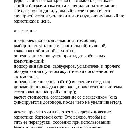
сабвуферов зависят от конкретного автомобиля, а также
пожеланий и бюджета заказчика. Специалисты компании
DriveLife сделают индивидуальный расчет проекта, что
позволит приобрести и установить автозвук, оптимальный по
характеристикам и цене.
Основные этапы:
предпроектное обследование автомобиля;
выбор точек установки фронтальной, тыловой,
коаксиальной и иной акустики;
определение маршрутов прокладки кабельных
коммуникаций;
подбор динамиков, сабвуферов, усилителей и прочего
оборудования с учетом акустических особенностей
автомобиля;
определение перечня работ (сверление гнезд под
динамики, прокладка проводов, подключение системы,
тестирование, настройка и пр.);
расчет стоимости, согласование ее с заказчиком (она
фиксируется в договоре, после чего не увеличивается).
При расчете проекта учитываются электротехнические
характеристики бортовой сети. Это важно, чтобы не
допустить ее перегрузки, особенно при использовании
сабвуферов и прочего энергоемкого оборудования.