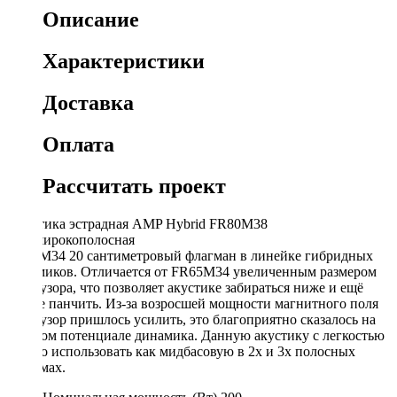
Описание
Характеристики
Доставка
Оплата
Рассчитать проект
Акустика эстрадная AMP Hybrid FR80M38
(шт)широкополосная
FR80М34 20 сантиметровый флагман в линейке гибридных
динамиков. Отличается от FR65М34 увеличенным размером
диффузора, что позволяет акустике забираться ниже и ещё
лучше панчить. Из-за возросшей мощности магнитного поля
диффузор пришлось усилить, это благоприятно сказалось на
басовом потенциале динамика. Данную акустику с легкостью
можно использовать как мидбасовую в 2х и 3х полосных
системах.