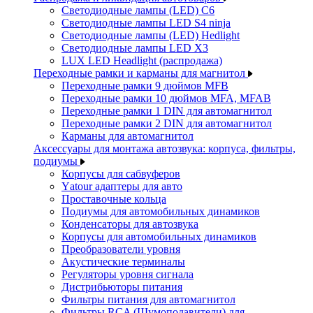
Светодиодные лампы (LED) C6
Светодиодные лампы LED S4 ninja
Светодиодные лампы (LED) Hedlight
Светодиодные лампы LED X3
LUX LED Headlight (распродажа)
Переходные рамки и карманы для магнитол
Переходные рамки 9 дюймов MFB
Переходные рамки 10 дюймов MFA, MFAB
Переходные рамки 1 DIN для автомагнитол
Переходные рамки 2 DIN для автомагнитол
Карманы для автомагнитол
Аксессуары для монтажа автозвука: корпуса, фильтры,
подиумы
Корпусы для сабвуферов
Yаtour адаптеры для авто
Проставочные кольца
Подиумы для автомобильных динамиков
Конденсаторы для автозвука
Корпусы для автомобильных динамиков
Преобразователи уровня
Акустические терминалы
Регуляторы уровня сигнала
Дистрибьюторы питания
Фильтры питания для автомагнитол
Фильтры RCA (Шумоподавители) для