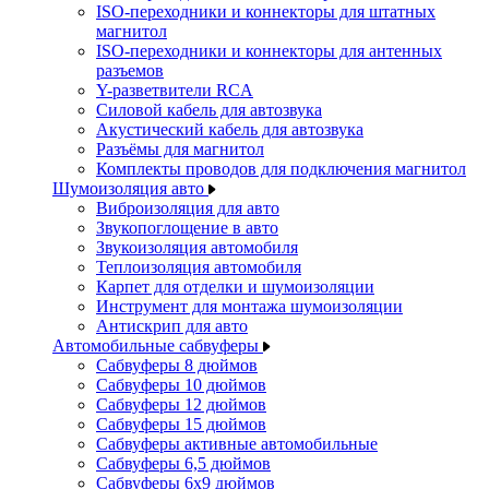
ISO-переходники и коннекторы для штатных
магнитол
ISO-переходники и коннекторы для антенных
разъемов
Y-разветвители RCA
Силовой кабель для автозвука
Акустический кабель для автозвука
Разъёмы для магнитол
Комплекты проводов для подключения магнитол
Шумоизоляция авто
Виброизоляция для авто
Звукопоглощение в авто
Звукоизоляция автомобиля
Теплоизоляция автомобиля
Карпет для отделки и шумоизоляции
Инструмент для монтажа шумоизоляции
Антискрип для авто
Автомобильные сабвуферы
Сабвуферы 8 дюймов
Сабвуферы 10 дюймов
Сабвуферы 12 дюймов
Сабвуферы 15 дюймов
Сабвуферы активные автомобильные
Сабвуферы 6,5 дюймов
Сабвуферы 6x9 дюймов