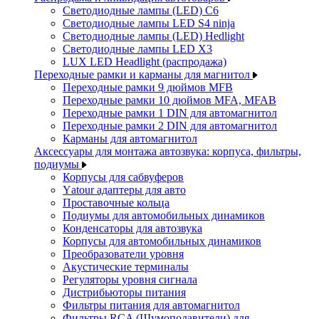
Светодиодные лампы (LED) C6
Светодиодные лампы LED S4 ninja
Светодиодные лампы (LED) Hedlight
Светодиодные лампы LED X3
LUX LED Headlight (распродажа)
Переходные рамки и карманы для магнитол
Переходные рамки 9 дюймов MFB
Переходные рамки 10 дюймов MFA, MFAB
Переходные рамки 1 DIN для автомагнитол
Переходные рамки 2 DIN для автомагнитол
Карманы для автомагнитол
Аксессуары для монтажа автозвука: корпуса, фильтры,
подиумы
Корпусы для сабвуферов
Yаtour адаптеры для авто
Проставочные кольца
Подиумы для автомобильных динамиков
Конденсаторы для автозвука
Корпусы для автомобильных динамиков
Преобразователи уровня
Акустические терминалы
Регуляторы уровня сигнала
Дистрибьюторы питания
Фильтры питания для автомагнитол
Фильтры RCA (Шумоподавители) для