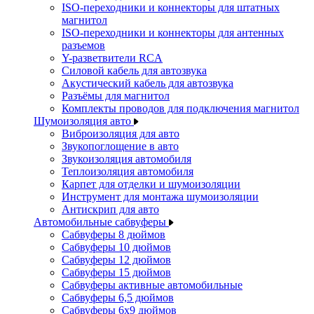
ISO-переходники и коннекторы для штатных
магнитол
ISO-переходники и коннекторы для антенных
разъемов
Y-разветвители RCA
Силовой кабель для автозвука
Акустический кабель для автозвука
Разъёмы для магнитол
Комплекты проводов для подключения магнитол
Шумоизоляция авто
Виброизоляция для авто
Звукопоглощение в авто
Звукоизоляция автомобиля
Теплоизоляция автомобиля
Карпет для отделки и шумоизоляции
Инструмент для монтажа шумоизоляции
Антискрип для авто
Автомобильные сабвуферы
Сабвуферы 8 дюймов
Сабвуферы 10 дюймов
Сабвуферы 12 дюймов
Сабвуферы 15 дюймов
Сабвуферы активные автомобильные
Сабвуферы 6,5 дюймов
Сабвуферы 6x9 дюймов