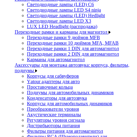
Светодиодные лампы (LED) C6
Светодиодные лампы LED S4 ninja
Светодиодные лампы (LED) Hedlight
Светодиодные лампы LED X3
LUX LED Headlight (распродажа)
Переходные рамки и карманы для магнитол
Переходные рамки 9 дюймов MFB
Переходные рамки 10 дюймов MFA, MFAB
Переходные рамки 1 DIN для автомагнитол
Переходные рамки 2 DIN для автомагнитол
Карманы для автомагнитол
Аксессуары для монтажа автозвука: корпуса, фильтры,
подиумы
Корпусы для сабвуферов
Yаtour адаптеры для авто
Проставочные кольца
Подиумы для автомобильных динамиков
Конденсаторы для автозвука
Корпусы для автомобильных динамиков
Преобразователи уровня
Акустические терминалы
Регуляторы уровня сигнала
Дистрибьюторы питания
Фильтры питания для автомагнитол
Фильтры RCA (Шумоподавители) для