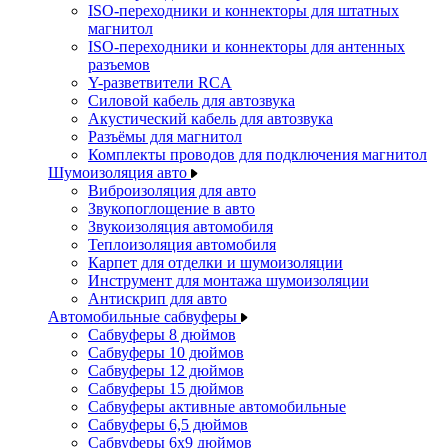
ISO-переходники и коннекторы для штатных
магнитол
ISO-переходники и коннекторы для антенных
разъемов
Y-разветвители RCA
Силовой кабель для автозвука
Акустический кабель для автозвука
Разъёмы для магнитол
Комплекты проводов для подключения магнитол
Шумоизоляция авто
Виброизоляция для авто
Звукопоглощение в авто
Звукоизоляция автомобиля
Теплоизоляция автомобиля
Карпет для отделки и шумоизоляции
Инструмент для монтажа шумоизоляции
Антискрип для авто
Автомобильные сабвуферы
Сабвуферы 8 дюймов
Сабвуферы 10 дюймов
Сабвуферы 12 дюймов
Сабвуферы 15 дюймов
Сабвуферы активные автомобильные
Сабвуферы 6,5 дюймов
Сабвуферы 6x9 дюймов