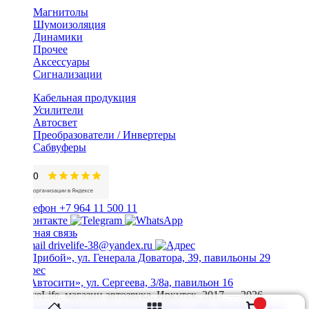
Магнитолы
Шумоизоляция
Динамики
Прочее
Аксессуары
Сигнализации
Кабельная продукция
Усилители
Автосвет
Преобразователи / Инвертеры
Сабвуферы
+7 964 11 500 11
Обратная связь
drivelife-38@yandex.ru
ТЦ «Прибой», ул. Генерала Доватора, 39, павильоны 29
ТЦ «Автосити», ул. Сергеева, 3/8а, павильон 16
© DriveLife, магазин автозвука, Иркутск. 2017 — 2026
Политика конфиденциальности
Карта сайта
Разработано в