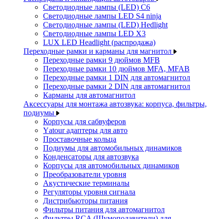
Светодиодные лампы (LED) C6
Светодиодные лампы LED S4 ninja
Светодиодные лампы (LED) Hedlight
Светодиодные лампы LED X3
LUX LED Headlight (распродажа)
Переходные рамки и карманы для магнитол
Переходные рамки 9 дюймов MFB
Переходные рамки 10 дюймов MFA, MFAB
Переходные рамки 1 DIN для автомагнитол
Переходные рамки 2 DIN для автомагнитол
Карманы для автомагнитол
Аксессуары для монтажа автозвука: корпуса, фильтры,
подиумы
Корпусы для сабвуферов
Yаtour адаптеры для авто
Проставочные кольца
Подиумы для автомобильных динамиков
Конденсаторы для автозвука
Корпусы для автомобильных динамиков
Преобразователи уровня
Акустические терминалы
Регуляторы уровня сигнала
Дистрибьюторы питания
Фильтры питания для автомагнитол
Фильтры RCA (Шумоподавители) для