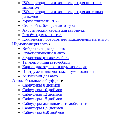
ISO-переходники и коннекторы для штатных
магнитол
ISO-переходники и коннекторы для антенных
разъемов
Y-разветвители RCA
Силовой кабель для автозвука
Акустический кабель для автозвука
Разъёмы для магнитол
Комплекты проводов для подключения магнитол
Шумоизоляция авто
Виброизоляция для авто
Звукопоглощение в авто
Звукоизоляция автомобиля
Теплоизоляция автомобиля
Карпет для отделки и шумоизоляции
Инструмент для монтажа шумоизоляции
Антискрип для авто
Автомобильные сабвуферы
Сабвуферы 8 дюймов
Сабвуферы 10 дюймов
Сабвуферы 12 дюймов
Сабвуферы 15 дюймов
Сабвуферы активные автомобильные
Сабвуферы 6,5 дюймов
Сабвуферы 6x9 дюймов