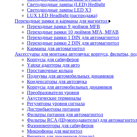
Светодиодные лампы (LED) Hedlight
Светодиодные лампы LED X3
LUX LED Headlight (распродажа)
Переходные рамки и карманы для магнитол
Переходные рамки 9 дюймов MFB
Переходные рамки 10 дюймов MFA, MFAB
Переходные рамки 1 DIN для автомагнитол
Переходные рамки 2 DIN для автомагнитол
Карманы для автомагнитол
Аксессуары для монтажа автозвука: корпуса, фильтры, 
Корпусы для сабвуферов
Yаtour адаптеры для авто
Проставочные кольца
Подиумы для автомобильных динамиков
Конденсаторы для автозвука
Корпусы для автомобильных динамиков
Преобразователи уровня
Акустические терминалы
Регуляторы уровня сигнала
Дистрибьюторы питания
Фильтры питания для автомагнитол
Фильтры RCA (Шумоподавители) для автомагнито
Фазоинверторы для сабвуферов
Микрофоны для магнитол
Решетки для динамиков (грили)