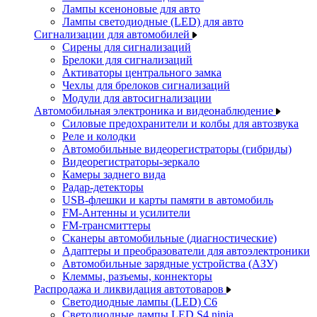
Лампы ксеноновые для авто
Лампы светодиодные (LED) для авто
Сигнализации для автомобилей
Сирены для сигнализаций
Брелоки для сигнализаций
Активаторы центрального замка
Чехлы для брелоков сигнализаций
Модули для автосигнализации
Автомобильная электроника и видеонаблюдение
Силовые предохранители и колбы для автозвука
Реле и колодки
Автомобильные видеорегистраторы (гибриды)
Видеорегистраторы-зеркало
Камеры заднего вида
Радар-детекторы
USB-флешки и карты памяти в автомобиль
FM-Антенны и усилители
FM-трансмиттеры
Сканеры автомобильные (диагностические)
Адаптеры и преобразователи для автоэлектроники
Автомобильные зарядные устройства (АЗУ)
Клеммы, разъемы, коннекторы
Распродажа и ликвидация автотоваров
Светодиодные лампы (LED) C6
Светодиодные лампы LED S4 ninja