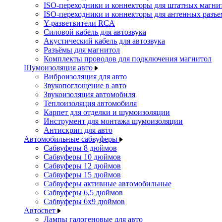
ISO-переходники и коннекторы для штатных магни
ISO-переходники и коннекторы для антенных разъ
Y-разветвители RCA
Силовой кабель для автозвука
Акустический кабель для автозвука
Разъёмы для магнитол
Комплекты проводов для подключения магнитол
Шумоизоляция авто
Виброизоляция для авто
Звукопоглощение в авто
Звукоизоляция автомобиля
Теплоизоляция автомобиля
Карпет для отделки и шумоизоляции
Инструмент для монтажа шумоизоляции
Антискрип для авто
Автомобильные сабвуферы
Сабвуферы 8 дюймов
Сабвуферы 10 дюймов
Сабвуферы 12 дюймов
Сабвуферы 15 дюймов
Сабвуферы активные автомобильные
Сабвуферы 6,5 дюймов
Сабвуферы 6x9 дюймов
Автосвет
Лампы галогеновые для авто