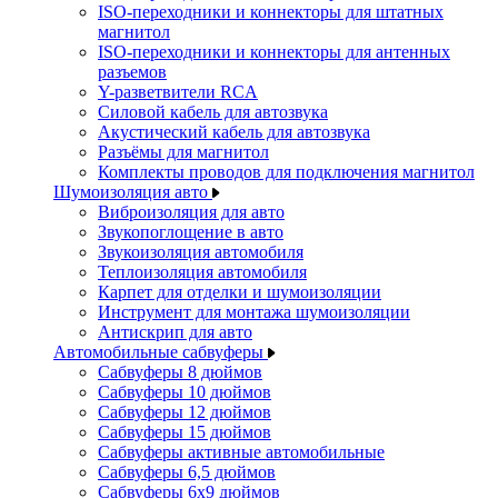
ISO-переходники и коннекторы для штатных
магнитол
ISO-переходники и коннекторы для антенных
разъемов
Y-разветвители RCA
Силовой кабель для автозвука
Акустический кабель для автозвука
Разъёмы для магнитол
Комплекты проводов для подключения магнитол
Шумоизоляция авто
Виброизоляция для авто
Звукопоглощение в авто
Звукоизоляция автомобиля
Теплоизоляция автомобиля
Карпет для отделки и шумоизоляции
Инструмент для монтажа шумоизоляции
Антискрип для авто
Автомобильные сабвуферы
Сабвуферы 8 дюймов
Сабвуферы 10 дюймов
Сабвуферы 12 дюймов
Сабвуферы 15 дюймов
Сабвуферы активные автомобильные
Сабвуферы 6,5 дюймов
Сабвуферы 6x9 дюймов