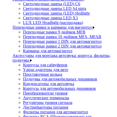
Светодиодные лампы (LED) C6
Светодиодные лампы LED S4 ninja
Светодиодные лампы (LED) Hedlight
Светодиодные лампы LED X3
LUX LED Headlight (распродажа)
Переходные рамки и карманы для магнитол
Переходные рамки 9 дюймов MFB
Переходные рамки 10 дюймов MFA, MFAB
Переходные рамки 1 DIN для автомагнитол
Переходные рамки 2 DIN для автомагнитол
Карманы для автомагнитол
Аксессуары для монтажа автозвука: корпуса, фильтры,
подиумы
Корпусы для сабвуферов
Yаtour адаптеры для авто
Проставочные кольца
Подиумы для автомобильных динамиков
Конденсаторы для автозвука
Корпусы для автомобильных динамиков
Преобразователи уровня
Акустические терминалы
Регуляторы уровня сигнала
Дистрибьюторы питания
Фильтры питания для автомагнитол
Фильтры RCA (Шумоподавители) для