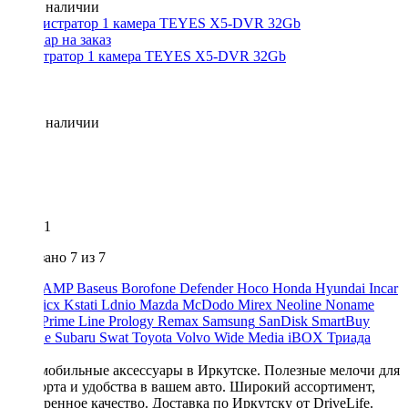
Нет в наличии
Регистратор 1 камера TEYES X5-DVR 32Gb
Нет в наличии
1
Показано
7
из 7
ACV
AMP
Baseus
Borofone
Defender
Hoco
Honda
Hyundai
Incar
Kia
Kicx
Kstati
Ldnio
Mazda
McDodo
Mirex
Neoline
Noname
Pride
Prime Line
Prology
Remax
Samsung
SanDisk
SmartBuy
Starline
Subaru
Swat
Toyota
Volvo
Wide Media
iBOX
Триада
Урал
Автомобильные аксессуары в Иркутске. Полезные мелочи для
комфорта и удобства в вашем авто. Широкий ассортимент,
проверенное качество. Доставка по Иркутску от DriveLife.