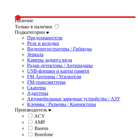
Наличие
Только в наличии
Подкатегории
Предохранители
Реле и колодки
Видеорегистраторы / Гибриды
Зеркала
Камеры заднего вида
Радар-детекторы / Антирадары
USB-флешки и карты памяти
FM Антенны / Усилители
FM-трансмиттеры
Сканеры
Адаптеры
Автомобильные зарядные устройства / АЗУ
Клеммы / Разъемы / Коннекторы
Производитель
ACV
AMP
Baseus
Borofone