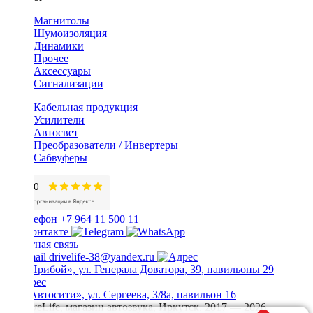
Магнитолы
Шумоизоляция
Динамики
Прочее
Аксессуары
Сигнализации
Кабельная продукция
Усилители
Автосвет
Преобразователи / Инвертеры
Сабвуферы
+7 964 11 500 11
Обратная связь
drivelife-38@yandex.ru
ТЦ «Прибой», ул. Генерала Доватора, 39, павильоны 29
ТЦ «Автосити», ул. Сергеева, 3/8а, павильон 16
© DriveLife, магазин автозвука, Иркутск. 2017 — 2026