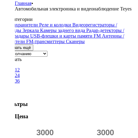
Главная
•
Автомобильная электроника и видеонаблюдение Teyes
Подкатегории
Предохранители
Реле и колодки
Видеорегистраторы /
Гибриды
Зеркала
Камеры заднего вида
Радар-детекторы /
Антирадары
USB-флешки и карты памяти
FM Антенны /
Усилители
FM-трансмиттеры
Сканеры
Показать ещё
Показать
12
24
36
Фильтры
Цена