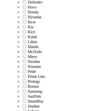
Defender
Hoco
Honda
Hyundai
Incar
Kia
Kicx
Kstati
Ldnio
Mazda
McDodo
Mirex
Neoline
Noname
Pride
Prime Line
Prology
Remax
Samsung
SanDisk
SmartBuy
Starline