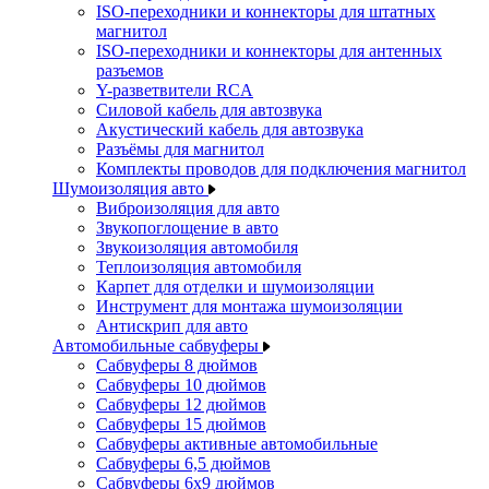
ISO-переходники и коннекторы для штатных
магнитол
ISO-переходники и коннекторы для антенных
разъемов
Y-разветвители RCA
Силовой кабель для автозвука
Акустический кабель для автозвука
Разъёмы для магнитол
Комплекты проводов для подключения магнитол
Шумоизоляция авто
Виброизоляция для авто
Звукопоглощение в авто
Звукоизоляция автомобиля
Теплоизоляция автомобиля
Карпет для отделки и шумоизоляции
Инструмент для монтажа шумоизоляции
Антискрип для авто
Автомобильные сабвуферы
Сабвуферы 8 дюймов
Сабвуферы 10 дюймов
Сабвуферы 12 дюймов
Сабвуферы 15 дюймов
Сабвуферы активные автомобильные
Сабвуферы 6,5 дюймов
Сабвуферы 6x9 дюймов