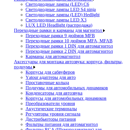
Светодиодные лампы (LED) C6
Светодиодные лампы LED S4 ninja
Светодиодные лампы (LED) Hedlight
Светодиодные лампы LED X3
LUX LED Headlight (распродажа)
Переходные рамки и карманы для магнитол
Переходные рамки 9 дюймов MFB
Переходные рамки 10 дюймов MFA, MFAB
Переходные рамки 1 DIN для автомагнитол
Переходные рамки 2 DIN для автомагнитол
Карманы для автомагнитол
Аксессуары для монтажа автозвука: корпуса, фильтры,
подиумы
Корпусы для сабвуферов
Yаtour адаптеры для авто
Проставочные кольца
Подиумы для автомобильных динамиков
Конденсаторы для автозвука
Корпусы для автомобильных динамиков
Преобразователи уровня
Акустические терминалы
Регуляторы уровня сигнала
Дистрибьюторы питания
Фильтры питания для автомагнитол
Фильтры RCA (Шумоподавители) для