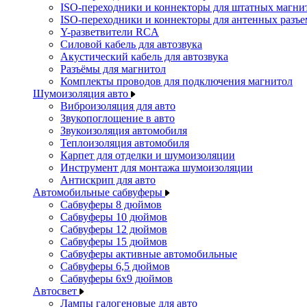
ISO-переходники и коннекторы для штатных магни
ISO-переходники и коннекторы для антенных разъ
Y-разветвители RCA
Силовой кабель для автозвука
Акустический кабель для автозвука
Разъёмы для магнитол
Комплекты проводов для подключения магнитол
Шумоизоляция авто
Виброизоляция для авто
Звукопоглощение в авто
Звукоизоляция автомобиля
Теплоизоляция автомобиля
Карпет для отделки и шумоизоляции
Инструмент для монтажа шумоизоляции
Антискрип для авто
Автомобильные сабвуферы
Сабвуферы 8 дюймов
Сабвуферы 10 дюймов
Сабвуферы 12 дюймов
Сабвуферы 15 дюймов
Сабвуферы активные автомобильные
Сабвуферы 6,5 дюймов
Сабвуферы 6x9 дюймов
Автосвет
Лампы галогеновые для авто