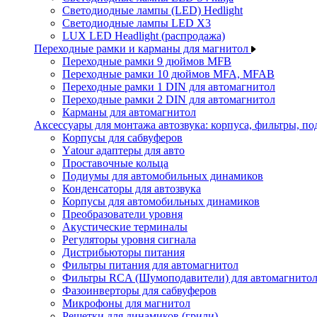
Светодиодные лампы (LED) Hedlight
Светодиодные лампы LED X3
LUX LED Headlight (распродажа)
Переходные рамки и карманы для магнитол
Переходные рамки 9 дюймов MFB
Переходные рамки 10 дюймов MFA, MFAB
Переходные рамки 1 DIN для автомагнитол
Переходные рамки 2 DIN для автомагнитол
Карманы для автомагнитол
Аксессуары для монтажа автозвука: корпуса, фильтры, 
Корпусы для сабвуферов
Yаtour адаптеры для авто
Проставочные кольца
Подиумы для автомобильных динамиков
Конденсаторы для автозвука
Корпусы для автомобильных динамиков
Преобразователи уровня
Акустические терминалы
Регуляторы уровня сигнала
Дистрибьюторы питания
Фильтры питания для автомагнитол
Фильтры RCA (Шумоподавители) для автомагнито
Фазоинверторы для сабвуферов
Микрофоны для магнитол
Решетки для динамиков (грили)