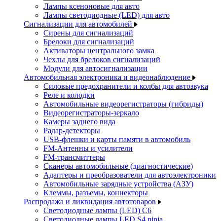
Лампы ксеноновые для авто
Лампы светодиодные (LED) для авто
Сигнализации для автомобилей
Сирены для сигнализаций
Брелоки для сигнализаций
Активаторы центрального замка
Чехлы для брелоков сигнализаций
Модули для автосигнализации
Автомобильная электроника и видеонаблюдение
Силовые предохранители и колбы для автозвука
Реле и колодки
Автомобильные видеорегистраторы (гибриды)
Видеорегистраторы-зеркало
Камеры заднего вида
Радар-детекторы
USB-флешки и карты памяти в автомобиль
FM-Антенны и усилители
FM-трансмиттеры
Сканеры автомобильные (диагностические)
Адаптеры и преобразователи для автоэлектроники
Автомобильные зарядные устройства (АЗУ)
Клеммы, разъемы, коннекторы
Распродажа и ликвидация автотоваров
Светодиодные лампы (LED) C6
Светодиодные лампы LED S4 ninja