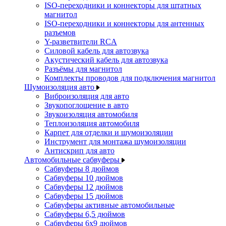
ISO-переходники и коннекторы для штатных
магнитол
ISO-переходники и коннекторы для антенных
разъемов
Y-разветвители RCA
Силовой кабель для автозвука
Акустический кабель для автозвука
Разъёмы для магнитол
Комплекты проводов для подключения магнитол
Шумоизоляция авто
Виброизоляция для авто
Звукопоглощение в авто
Звукоизоляция автомобиля
Теплоизоляция автомобиля
Карпет для отделки и шумоизоляции
Инструмент для монтажа шумоизоляции
Антискрип для авто
Автомобильные сабвуферы
Сабвуферы 8 дюймов
Сабвуферы 10 дюймов
Сабвуферы 12 дюймов
Сабвуферы 15 дюймов
Сабвуферы активные автомобильные
Сабвуферы 6,5 дюймов
Сабвуферы 6x9 дюймов