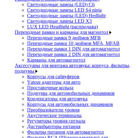
Светодиодные лампы (LED) C6
Светодиодные лампы LED S4 ninja
Светодиодные лампы (LED) Hedlight
Светодиодные лампы LED X3
LUX LED Headlight (распродажа)
Переходные рамки и карманы для магнитол
Переходные рамки 9 дюймов MFB
Переходные рамки 10 дюймов MFA, MFAB
Переходные рамки 1 DIN для автомагнитол
Переходные рамки 2 DIN для автомагнитол
Карманы для автомагнитол
Аксессуары для монтажа автозвука: корпуса, фильтры,
подиумы
Корпусы для сабвуферов
Yаtour адаптеры для авто
Проставочные кольца
Подиумы для автомобильных динамиков
Конденсаторы для автозвука
Корпусы для автомобильных динамиков
Преобразователи уровня
Акустические терминалы
Регуляторы уровня сигнала
Дистрибьюторы питания
Фильтры питания для автомагнитол
Фильтры RCA (Шумоподавители) для