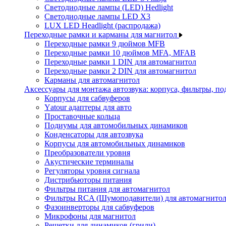
Светодиодные лампы (LED) Hedlight
Светодиодные лампы LED X3
LUX LED Headlight (распродажа)
Переходные рамки и карманы для магнитол
Переходные рамки 9 дюймов MFB
Переходные рамки 10 дюймов MFA, MFAB
Переходные рамки 1 DIN для автомагнитол
Переходные рамки 2 DIN для автомагнитол
Карманы для автомагнитол
Аксессуары для монтажа автозвука: корпуса, фильтры, 
Корпусы для сабвуферов
Yаtour адаптеры для авто
Проставочные кольца
Подиумы для автомобильных динамиков
Конденсаторы для автозвука
Корпусы для автомобильных динамиков
Преобразователи уровня
Акустические терминалы
Регуляторы уровня сигнала
Дистрибьюторы питания
Фильтры питания для автомагнитол
Фильтры RCA (Шумоподавители) для автомагнито
Фазоинверторы для сабвуферов
Микрофоны для магнитол
Решетки для динамиков (грили)