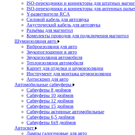
ISO-переходники и коннекторы для штатных магни
ISO-переходники и коннекторы для антенных разъ
Y-разветвители RCA
Силовой кабель для автозвука
Акустический кабель для автозвука
Разъёмы для магнитол
Комплекты проводов для подключения магнитол
Шумоизоляция авто
Виброизоляция для авто
Звукопоглощение в авто
Звукоизоляция автомобиля
Теплоизоляция автомобиля
Карпет для отделки и шумоизоляции
Инструмент для монтажа шумоизоляции
Антискрип для авто
Автомобильные сабвуферы
Сабвуферы 8 дюймов
Сабвуферы 10 дюймов
Сабвуферы 12 дюймов
Сабвуферы 15 дюймов
Сабвуферы активные автомобильные
Сабвуферы 6,5 дюймов
Сабвуферы 6x9 дюймов
Автосвет
Лампы галогеновые для авто