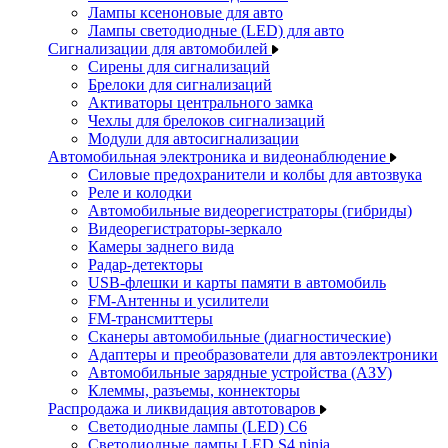
Лампы ксеноновые для авто
Лампы светодиодные (LED) для авто
Сигнализации для автомобилей
Сирены для сигнализаций
Брелоки для сигнализаций
Активаторы центрального замка
Чехлы для брелоков сигнализаций
Модули для автосигнализации
Автомобильная электроника и видеонаблюдение
Силовые предохранители и колбы для автозвука
Реле и колодки
Автомобильные видеорегистраторы (гибриды)
Видеорегистраторы-зеркало
Камеры заднего вида
Радар-детекторы
USB-флешки и карты памяти в автомобиль
FM-Антенны и усилители
FM-трансмиттеры
Сканеры автомобильные (диагностические)
Адаптеры и преобразователи для автоэлектроники
Автомобильные зарядные устройства (АЗУ)
Клеммы, разъемы, коннекторы
Распродажа и ликвидация автотоваров
Светодиодные лампы (LED) C6
Светодиодные лампы LED S4 ninja