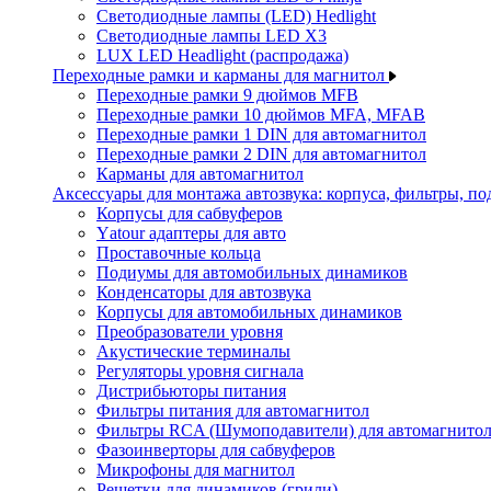
Светодиодные лампы (LED) Hedlight
Светодиодные лампы LED X3
LUX LED Headlight (распродажа)
Переходные рамки и карманы для магнитол
Переходные рамки 9 дюймов MFB
Переходные рамки 10 дюймов MFA, MFAB
Переходные рамки 1 DIN для автомагнитол
Переходные рамки 2 DIN для автомагнитол
Карманы для автомагнитол
Аксессуары для монтажа автозвука: корпуса, фильтры, 
Корпусы для сабвуферов
Yаtour адаптеры для авто
Проставочные кольца
Подиумы для автомобильных динамиков
Конденсаторы для автозвука
Корпусы для автомобильных динамиков
Преобразователи уровня
Акустические терминалы
Регуляторы уровня сигнала
Дистрибьюторы питания
Фильтры питания для автомагнитол
Фильтры RCA (Шумоподавители) для автомагнито
Фазоинверторы для сабвуферов
Микрофоны для магнитол
Решетки для динамиков (грили)