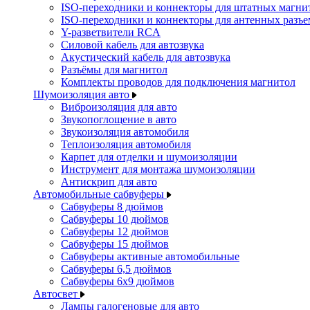
ISO-переходники и коннекторы для штатных магни
ISO-переходники и коннекторы для антенных разъ
Y-разветвители RCA
Силовой кабель для автозвука
Акустический кабель для автозвука
Разъёмы для магнитол
Комплекты проводов для подключения магнитол
Шумоизоляция авто
Виброизоляция для авто
Звукопоглощение в авто
Звукоизоляция автомобиля
Теплоизоляция автомобиля
Карпет для отделки и шумоизоляции
Инструмент для монтажа шумоизоляции
Антискрип для авто
Автомобильные сабвуферы
Сабвуферы 8 дюймов
Сабвуферы 10 дюймов
Сабвуферы 12 дюймов
Сабвуферы 15 дюймов
Сабвуферы активные автомобильные
Сабвуферы 6,5 дюймов
Сабвуферы 6x9 дюймов
Автосвет
Лампы галогеновые для авто