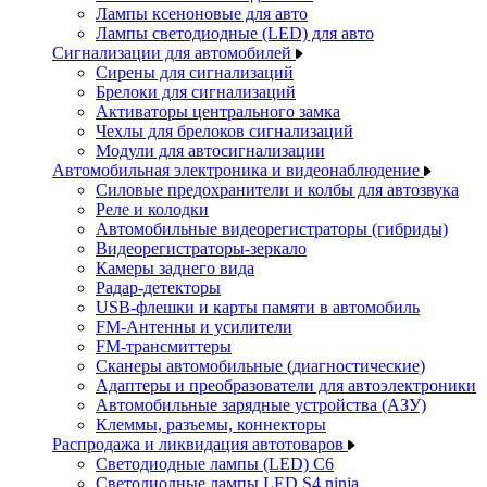
Лампы ксеноновые для авто
Лампы светодиодные (LED) для авто
Сигнализации для автомобилей
Сирены для сигнализаций
Брелоки для сигнализаций
Активаторы центрального замка
Чехлы для брелоков сигнализаций
Модули для автосигнализации
Автомобильная электроника и видеонаблюдение
Силовые предохранители и колбы для автозвука
Реле и колодки
Автомобильные видеорегистраторы (гибриды)
Видеорегистраторы-зеркало
Камеры заднего вида
Радар-детекторы
USB-флешки и карты памяти в автомобиль
FM-Антенны и усилители
FM-трансмиттеры
Сканеры автомобильные (диагностические)
Адаптеры и преобразователи для автоэлектроники
Автомобильные зарядные устройства (АЗУ)
Клеммы, разъемы, коннекторы
Распродажа и ликвидация автотоваров
Светодиодные лампы (LED) C6
Светодиодные лампы LED S4 ninja