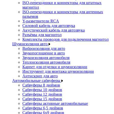
ISO-переходники и коннекторы для штатных
магнитол
ISO-переходники и коннекторы для антенных
разъемов
Y-разветвители RCA
Силовой кабель для автозвука
Акустический кабель для автозвука
Разъёмы для магнитол
Комплекты проводов для подключения магнитол
Шумоизоляция авто
Виброизоляция для авто
Звукопоглощение в авто
Звукоизоляция автомобиля
Теплоизоляция автомобиля
Карпет для отделки и шумоизоляции
Инструмент для монтажа шумоизоляции
Антискрип для авто
Автомобильные сабвуферы
Сабвуферы 8 дюймов
Сабвуферы 10 дюймов
Сабвуферы 12 дюймов
Сабвуферы 15 дюймов
Сабвуферы активные автомобильные
Сабвуферы 6,5 дюймов
Сабвуферы 6x9 дюймов