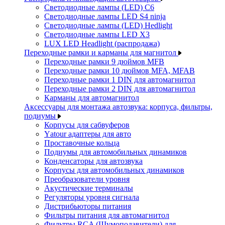
Светодиодные лампы (LED) C6
Светодиодные лампы LED S4 ninja
Светодиодные лампы (LED) Hedlight
Светодиодные лампы LED X3
LUX LED Headlight (распродажа)
Переходные рамки и карманы для магнитол
Переходные рамки 9 дюймов MFB
Переходные рамки 10 дюймов MFA, MFAB
Переходные рамки 1 DIN для автомагнитол
Переходные рамки 2 DIN для автомагнитол
Карманы для автомагнитол
Аксессуары для монтажа автозвука: корпуса, фильтры,
подиумы
Корпусы для сабвуферов
Yаtour адаптеры для авто
Проставочные кольца
Подиумы для автомобильных динамиков
Конденсаторы для автозвука
Корпусы для автомобильных динамиков
Преобразователи уровня
Акустические терминалы
Регуляторы уровня сигнала
Дистрибьюторы питания
Фильтры питания для автомагнитол
Фильтры RCA (Шумоподавители) для