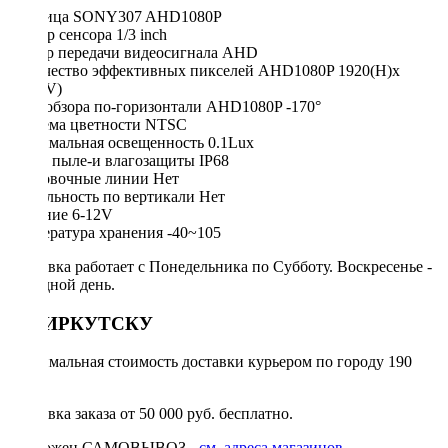
Матрица SONY307 AHD1080P
Размер сенсора 1/3 inch
Выбор передачи видеосигнала AHD
Количество эффективных пикселей AHD1080P 1920(H)x
1080(V)
Угол обзора по-горизонтали AHD1080P -170°
Система цветности NTSC
Минимальная освещенность 0.1Lux
Класс пыле-и влагозащиты IP68
Парковочные линии Нет
Зеркальность по вертикали Нет
Питание 6-12V
Температура хранения -40~105
Доставка работает с Понедельника по Субботу. Воскресенье -
выходной день.
ПО ИРКУТСКУ
Минимальная стоимость доставки курьером по городу 190
руб.
Доставка заказа от 50 000 руб. бесплатно.
Возможен САМОВЫВОЗ -
см. адреса магазинов.