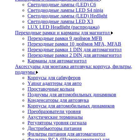
Светодиодные лампы (LED) C6
Светодиодные лампы LED S4 ninja
Светодиодные лампы (LED) Hedlight
Светодиодные лампы LED X3
LUX LED Headlight (распродажа)
Переходные рамки и карманы для магнитол
Переходные рамки 9 дюймов MFB
Переходные рамки 10 дюймов MFA, MFAB
Переходные рамки 1 DIN для автомагнитол
Переходные рамки 2 DIN для автомагнитол
Карманы для автомагнитол
Аксессуары для монтажа автозвука: корпуса, фильтры,
подиумы
Корпусы для сабвуферов
Yаtour адаптеры для авто
Проставочные кольца
Подиумы для автомобильных динамиков
Конденсаторы для автозвука
Корпусы для автомобильных динамиков
Преобразователи уровня
Акустические терминалы
Регуляторы уровня сигнала
Дистрибьюторы питания
Фильтры питания для автомагнитол
Фильтры RCA (Шумоподавители) для