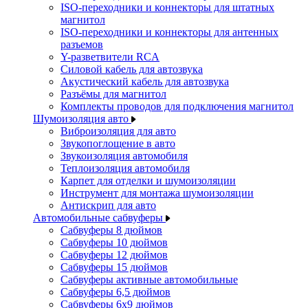
ISO-переходники и коннекторы для штатных
магнитол
ISO-переходники и коннекторы для антенных
разъемов
Y-разветвители RCA
Силовой кабель для автозвука
Акустический кабель для автозвука
Разъёмы для магнитол
Комплекты проводов для подключения магнитол
Шумоизоляция авто
Виброизоляция для авто
Звукопоглощение в авто
Звукоизоляция автомобиля
Теплоизоляция автомобиля
Карпет для отделки и шумоизоляции
Инструмент для монтажа шумоизоляции
Антискрип для авто
Автомобильные сабвуферы
Сабвуферы 8 дюймов
Сабвуферы 10 дюймов
Сабвуферы 12 дюймов
Сабвуферы 15 дюймов
Сабвуферы активные автомобильные
Сабвуферы 6,5 дюймов
Сабвуферы 6x9 дюймов