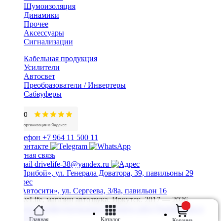
Шумоизоляция
Динамики
Прочее
Аксессуары
Сигнализации
Кабельная продукция
Усилители
Автосвет
Преобразователи / Инвертеры
Сабвуферы
+7 964 11 500 11
Обратная связь
drivelife-38@yandex.ru
ТЦ «Прибой», ул. Генерала Доватора, 39, павильоны 29
ТЦ «Автосити», ул. Сергеева, 3/8а, павильон 16
© DriveLife, магазин автозвука, Иркутск. 2017 — 2026
Политика конфиденциальности
Карта сайта
Разработано в
Prime Group
Главная
Каталог
Корзина