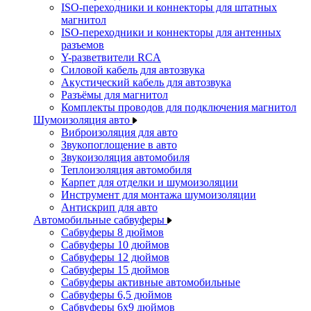
ISO-переходники и коннекторы для штатных
магнитол
ISO-переходники и коннекторы для антенных
разъемов
Y-разветвители RCA
Силовой кабель для автозвука
Акустический кабель для автозвука
Разъёмы для магнитол
Комплекты проводов для подключения магнитол
Шумоизоляция авто
Виброизоляция для авто
Звукопоглощение в авто
Звукоизоляция автомобиля
Теплоизоляция автомобиля
Карпет для отделки и шумоизоляции
Инструмент для монтажа шумоизоляции
Антискрип для авто
Автомобильные сабвуферы
Сабвуферы 8 дюймов
Сабвуферы 10 дюймов
Сабвуферы 12 дюймов
Сабвуферы 15 дюймов
Сабвуферы активные автомобильные
Сабвуферы 6,5 дюймов
Сабвуферы 6x9 дюймов