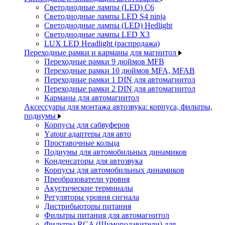
Светодиодные лампы (LED) C6
Светодиодные лампы LED S4 ninja
Светодиодные лампы (LED) Hedlight
Светодиодные лампы LED X3
LUX LED Headlight (распродажа)
Переходные рамки и карманы для магнитол
Переходные рамки 9 дюймов MFB
Переходные рамки 10 дюймов MFA, MFAB
Переходные рамки 1 DIN для автомагнитол
Переходные рамки 2 DIN для автомагнитол
Карманы для автомагнитол
Аксессуары для монтажа автозвука: корпуса, фильтры,
подиумы
Корпусы для сабвуферов
Yаtour адаптеры для авто
Проставочные кольца
Подиумы для автомобильных динамиков
Конденсаторы для автозвука
Корпусы для автомобильных динамиков
Преобразователи уровня
Акустические терминалы
Регуляторы уровня сигнала
Дистрибьюторы питания
Фильтры питания для автомагнитол
Фильтры RCA (Шумоподавители) для