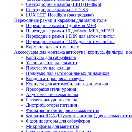
Светодиодные лампы (LED) Hedlight
Светодиодные лампы LED X3
LUX LED Headlight (распродажа)
Переходные рамки и карманы для магнитол
Переходные рамки 9 дюймов MFB
Переходные рамки 10 дюймов MFA, MFAB
Переходные рамки 1 DIN для автомагнитол
Переходные рамки 2 DIN для автомагнитол
Карманы для автомагнитол
Аксессуары для монтажа автозвука: корпуса, фильтры, 
Корпусы для сабвуферов
Yаtour адаптеры для авто
Проставочные кольца
Подиумы для автомобильных динамиков
Конденсаторы для автозвука
Корпусы для автомобильных динамиков
Преобразователи уровня
Акустические терминалы
Регуляторы уровня сигнала
Дистрибьюторы питания
Фильтры питания для автомагнитол
Фильтры RCA (Шумоподавители) для автомагнито
Фазоинверторы для сабвуферов
Микрофоны для магнитол
Решетки для динамиков (грили)