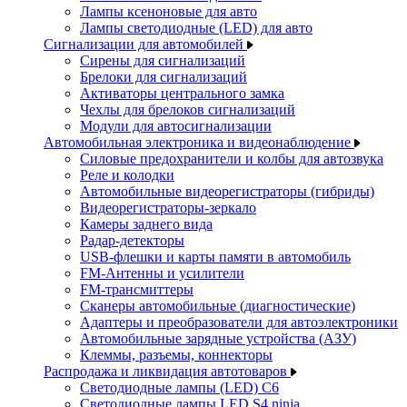
Лампы ксеноновые для авто
Лампы светодиодные (LED) для авто
Сигнализации для автомобилей
Сирены для сигнализаций
Брелоки для сигнализаций
Активаторы центрального замка
Чехлы для брелоков сигнализаций
Модули для автосигнализации
Автомобильная электроника и видеонаблюдение
Силовые предохранители и колбы для автозвука
Реле и колодки
Автомобильные видеорегистраторы (гибриды)
Видеорегистраторы-зеркало
Камеры заднего вида
Радар-детекторы
USB-флешки и карты памяти в автомобиль
FM-Антенны и усилители
FM-трансмиттеры
Сканеры автомобильные (диагностические)
Адаптеры и преобразователи для автоэлектроники
Автомобильные зарядные устройства (АЗУ)
Клеммы, разъемы, коннекторы
Распродажа и ликвидация автотоваров
Светодиодные лампы (LED) C6
Светодиодные лампы LED S4 ninja