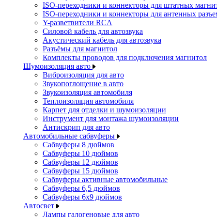
ISO-переходники и коннекторы для штатных магни
ISO-переходники и коннекторы для антенных разъ
Y-разветвители RCA
Силовой кабель для автозвука
Акустический кабель для автозвука
Разъёмы для магнитол
Комплекты проводов для подключения магнитол
Шумоизоляция авто
Виброизоляция для авто
Звукопоглощение в авто
Звукоизоляция автомобиля
Теплоизоляция автомобиля
Карпет для отделки и шумоизоляции
Инструмент для монтажа шумоизоляции
Антискрип для авто
Автомобильные сабвуферы
Сабвуферы 8 дюймов
Сабвуферы 10 дюймов
Сабвуферы 12 дюймов
Сабвуферы 15 дюймов
Сабвуферы активные автомобильные
Сабвуферы 6,5 дюймов
Сабвуферы 6x9 дюймов
Автосвет
Лампы галогеновые для авто