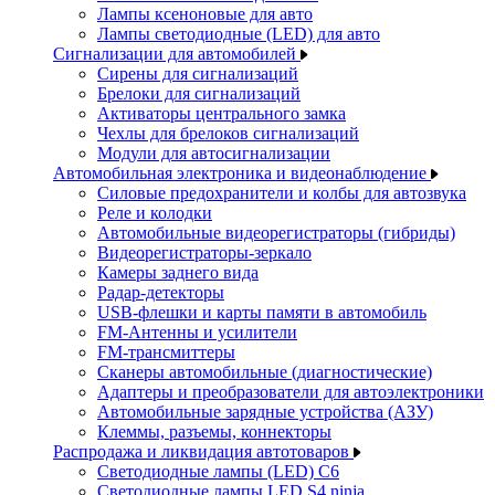
Лампы ксеноновые для авто
Лампы светодиодные (LED) для авто
Сигнализации для автомобилей
Сирены для сигнализаций
Брелоки для сигнализаций
Активаторы центрального замка
Чехлы для брелоков сигнализаций
Модули для автосигнализации
Автомобильная электроника и видеонаблюдение
Силовые предохранители и колбы для автозвука
Реле и колодки
Автомобильные видеорегистраторы (гибриды)
Видеорегистраторы-зеркало
Камеры заднего вида
Радар-детекторы
USB-флешки и карты памяти в автомобиль
FM-Антенны и усилители
FM-трансмиттеры
Сканеры автомобильные (диагностические)
Адаптеры и преобразователи для автоэлектроники
Автомобильные зарядные устройства (АЗУ)
Клеммы, разъемы, коннекторы
Распродажа и ликвидация автотоваров
Светодиодные лампы (LED) C6
Светодиодные лампы LED S4 ninja