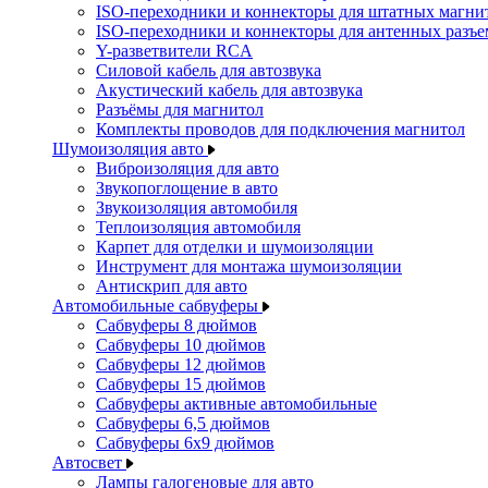
ISO-переходники и коннекторы для штатных магни
ISO-переходники и коннекторы для антенных разъ
Y-разветвители RCA
Силовой кабель для автозвука
Акустический кабель для автозвука
Разъёмы для магнитол
Комплекты проводов для подключения магнитол
Шумоизоляция авто
Виброизоляция для авто
Звукопоглощение в авто
Звукоизоляция автомобиля
Теплоизоляция автомобиля
Карпет для отделки и шумоизоляции
Инструмент для монтажа шумоизоляции
Антискрип для авто
Автомобильные сабвуферы
Сабвуферы 8 дюймов
Сабвуферы 10 дюймов
Сабвуферы 12 дюймов
Сабвуферы 15 дюймов
Сабвуферы активные автомобильные
Сабвуферы 6,5 дюймов
Сабвуферы 6x9 дюймов
Автосвет
Лампы галогеновые для авто