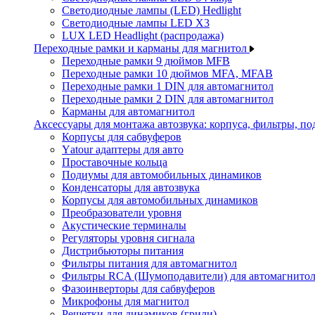
Светодиодные лампы (LED) Hedlight
Светодиодные лампы LED X3
LUX LED Headlight (распродажа)
Переходные рамки и карманы для магнитол
Переходные рамки 9 дюймов MFB
Переходные рамки 10 дюймов MFA, MFAB
Переходные рамки 1 DIN для автомагнитол
Переходные рамки 2 DIN для автомагнитол
Карманы для автомагнитол
Аксессуары для монтажа автозвука: корпуса, фильтры, 
Корпусы для сабвуферов
Yаtour адаптеры для авто
Проставочные кольца
Подиумы для автомобильных динамиков
Конденсаторы для автозвука
Корпусы для автомобильных динамиков
Преобразователи уровня
Акустические терминалы
Регуляторы уровня сигнала
Дистрибьюторы питания
Фильтры питания для автомагнитол
Фильтры RCA (Шумоподавители) для автомагнито
Фазоинверторы для сабвуферов
Микрофоны для магнитол
Решетки для динамиков (грили)