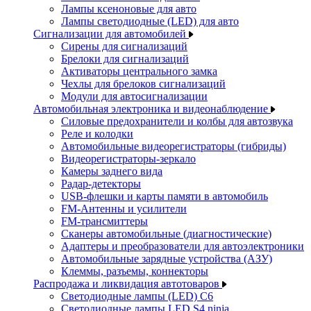
Лампы ксеноновые для авто
Лампы светодиодные (LED) для авто
Сигнализации для автомобилей
Сирены для сигнализаций
Брелоки для сигнализаций
Активаторы центрального замка
Чехлы для брелоков сигнализаций
Модули для автосигнализации
Автомобильная электроника и видеонаблюдение
Силовые предохранители и колбы для автозвука
Реле и колодки
Автомобильные видеорегистраторы (гибриды)
Видеорегистраторы-зеркало
Камеры заднего вида
Радар-детекторы
USB-флешки и карты памяти в автомобиль
FM-Антенны и усилители
FM-трансмиттеры
Сканеры автомобильные (диагностические)
Адаптеры и преобразователи для автоэлектроники
Автомобильные зарядные устройства (АЗУ)
Клеммы, разъемы, коннекторы
Распродажа и ликвидация автотоваров
Светодиодные лампы (LED) C6
Светодиодные лампы LED S4 ninja