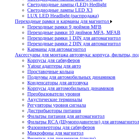
Светодиодные лампы (LED) Hedlight
Светодиодные лампы LED X3
LUX LED Headlight (распродажа)
Переходные рамки и карманы для магнитол
Переходные рамки 9 дюймов MFB
Переходные рамки 10 дюймов MFA, MFAB
Переходные рамки 1 DIN для автомагнитол
Переходные рамки 2 DIN для автомагнитол
Карманы для автомагнитол
Аксессуары для монтажа автозвука: корпуса, фильтры, 
Корпусы для сабвуферов
Yаtour адаптеры для авто
Проставочные кольца
Подиумы для автомобильных динамиков
Конденсаторы для автозвука
Корпусы для автомобильных динамиков
Преобразователи уровня
Акустические терминалы
Регуляторы уровня сигнала
Дистрибьюторы питания
Фильтры питания для автомагнитол
Фильтры RCA (Шумоподавители) для автомагнито
Фазоинверторы для сабвуферов
Микрофоны для магнитол
Решетки для динамиков (грили)