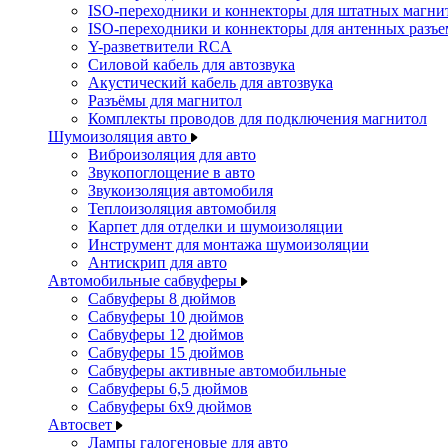
ISO-переходники и коннекторы для штатных магни
ISO-переходники и коннекторы для антенных разъ
Y-разветвители RCA
Силовой кабель для автозвука
Акустический кабель для автозвука
Разъёмы для магнитол
Комплекты проводов для подключения магнитол
Шумоизоляция авто
Виброизоляция для авто
Звукопоглощение в авто
Звукоизоляция автомобиля
Теплоизоляция автомобиля
Карпет для отделки и шумоизоляции
Инструмент для монтажа шумоизоляции
Антискрип для авто
Автомобильные сабвуферы
Сабвуферы 8 дюймов
Сабвуферы 10 дюймов
Сабвуферы 12 дюймов
Сабвуферы 15 дюймов
Сабвуферы активные автомобильные
Сабвуферы 6,5 дюймов
Сабвуферы 6x9 дюймов
Автосвет
Лампы галогеновые для авто