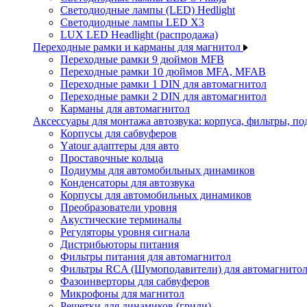
Светодиодные лампы (LED) Hedlight
Светодиодные лампы LED X3
LUX LED Headlight (распродажа)
Переходные рамки и карманы для магнитол
Переходные рамки 9 дюймов MFB
Переходные рамки 10 дюймов MFA, MFAB
Переходные рамки 1 DIN для автомагнитол
Переходные рамки 2 DIN для автомагнитол
Карманы для автомагнитол
Аксессуары для монтажа автозвука: корпуса, фильтры, 
Корпусы для сабвуферов
Yаtour адаптеры для авто
Проставочные кольца
Подиумы для автомобильных динамиков
Конденсаторы для автозвука
Корпусы для автомобильных динамиков
Преобразователи уровня
Акустические терминалы
Регуляторы уровня сигнала
Дистрибьюторы питания
Фильтры питания для автомагнитол
Фильтры RCA (Шумоподавители) для автомагнито
Фазоинверторы для сабвуферов
Микрофоны для магнитол
Решетки для динамиков (грили)