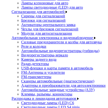
Лампы ксеноновые для авто
Лампы светодиодные (LED) для авто
Сигнализации для автомобилей
Сирены для сигнализаций
Брелоки для сигнализаций
Активаторы центрального замка
Чехлы для брелоков сигнализаций
Модули для автосигнализации
Автомобильная электроника и видеонаблюдение
Силовые предохранители и колбы для автозвука
Реле и колодки
Автомобильные видеорегистраторы (гибриды)
Видеорегистраторы-зеркало
Камеры заднего вида
Радар-детекторы
USB-флешки и карты памяти в автомобиль
FM-Антенны и усилители
FM-трансмиттеры
Сканеры автомобильные (диагностические)
Адаптеры и преобразователи для автоэлектроники
Автомобильные зарядные устройства (АЗУ)
Клеммы, разъемы, коннекторы
Распродажа и ликвидация автотоваров
Светодиодные лампы (LED) C6
Светодиодные лампы LED S4 ninja