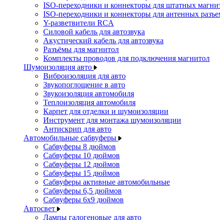
ISO-переходники и коннекторы для штатных магни
ISO-переходники и коннекторы для антенных разъ
Y-разветвители RCA
Силовой кабель для автозвука
Акустический кабель для автозвука
Разъёмы для магнитол
Комплекты проводов для подключения магнитол
Шумоизоляция авто
Виброизоляция для авто
Звукопоглощение в авто
Звукоизоляция автомобиля
Теплоизоляция автомобиля
Карпет для отделки и шумоизоляции
Инструмент для монтажа шумоизоляции
Антискрип для авто
Автомобильные сабвуферы
Сабвуферы 8 дюймов
Сабвуферы 10 дюймов
Сабвуферы 12 дюймов
Сабвуферы 15 дюймов
Сабвуферы активные автомобильные
Сабвуферы 6,5 дюймов
Сабвуферы 6x9 дюймов
Автосвет
Лампы галогеновые для авто