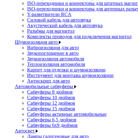
ISO-переходники и коннекторы для штатных магни
ISO-переходники и коннекторы для антенных разъ
Y-разветвители RCA
Силовой кабель для автозвука
Акустический кабель для автозвука
Разъёмы для магнитол
Комплекты проводов для подключения магнитол
Шумоизоляция авто
Виброизоляция для авто
Звукопоглощение в авто
Звукоизоляция автомобиля
Теплоизоляция автомобиля
Карпет для отделки и шумоизоляции
Инструмент для монтажа шумоизоляции
Антискрип для авто
Автомобильные сабвуферы
Сабвуферы 8 дюймов
Сабвуферы 10 дюймов
Сабвуферы 12 дюймов
Сабвуферы 15 дюймов
Сабвуферы активные автомобильные
Сабвуферы 6,5 дюймов
Сабвуферы 6x9 дюймов
Автосвет
Лампы галогеновые для авто