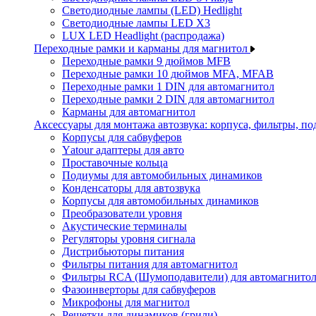
Светодиодные лампы (LED) Hedlight
Светодиодные лампы LED X3
LUX LED Headlight (распродажа)
Переходные рамки и карманы для магнитол
Переходные рамки 9 дюймов MFB
Переходные рамки 10 дюймов MFA, MFAB
Переходные рамки 1 DIN для автомагнитол
Переходные рамки 2 DIN для автомагнитол
Карманы для автомагнитол
Аксессуары для монтажа автозвука: корпуса, фильтры, 
Корпусы для сабвуферов
Yаtour адаптеры для авто
Проставочные кольца
Подиумы для автомобильных динамиков
Конденсаторы для автозвука
Корпусы для автомобильных динамиков
Преобразователи уровня
Акустические терминалы
Регуляторы уровня сигнала
Дистрибьюторы питания
Фильтры питания для автомагнитол
Фильтры RCA (Шумоподавители) для автомагнито
Фазоинверторы для сабвуферов
Микрофоны для магнитол
Решетки для динамиков (грили)