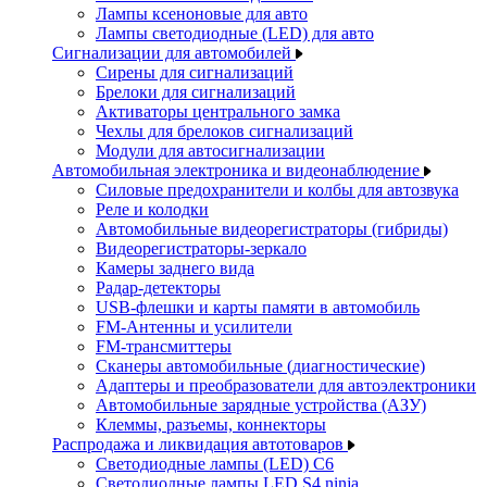
Лампы ксеноновые для авто
Лампы светодиодные (LED) для авто
Сигнализации для автомобилей
Сирены для сигнализаций
Брелоки для сигнализаций
Активаторы центрального замка
Чехлы для брелоков сигнализаций
Модули для автосигнализации
Автомобильная электроника и видеонаблюдение
Силовые предохранители и колбы для автозвука
Реле и колодки
Автомобильные видеорегистраторы (гибриды)
Видеорегистраторы-зеркало
Камеры заднего вида
Радар-детекторы
USB-флешки и карты памяти в автомобиль
FM-Антенны и усилители
FM-трансмиттеры
Сканеры автомобильные (диагностические)
Адаптеры и преобразователи для автоэлектроники
Автомобильные зарядные устройства (АЗУ)
Клеммы, разъемы, коннекторы
Распродажа и ликвидация автотоваров
Светодиодные лампы (LED) C6
Светодиодные лампы LED S4 ninja