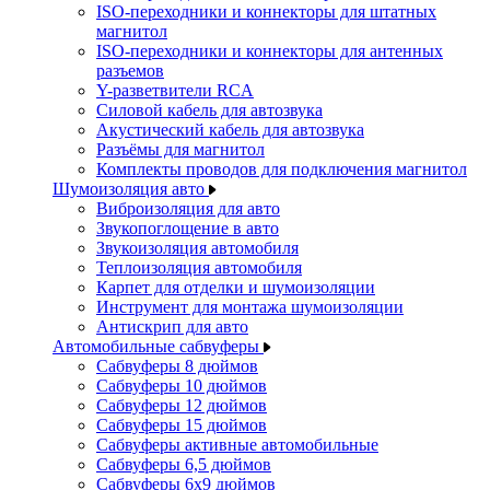
ISO-переходники и коннекторы для штатных
магнитол
ISO-переходники и коннекторы для антенных
разъемов
Y-разветвители RCA
Силовой кабель для автозвука
Акустический кабель для автозвука
Разъёмы для магнитол
Комплекты проводов для подключения магнитол
Шумоизоляция авто
Виброизоляция для авто
Звукопоглощение в авто
Звукоизоляция автомобиля
Теплоизоляция автомобиля
Карпет для отделки и шумоизоляции
Инструмент для монтажа шумоизоляции
Антискрип для авто
Автомобильные сабвуферы
Сабвуферы 8 дюймов
Сабвуферы 10 дюймов
Сабвуферы 12 дюймов
Сабвуферы 15 дюймов
Сабвуферы активные автомобильные
Сабвуферы 6,5 дюймов
Сабвуферы 6x9 дюймов