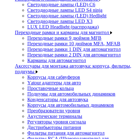
Светодиодные лампы (LED) C6
Светодиодные лампы LED S4 ninja
Светодиодные лампы (LED) Hedlight
Светодиодные лампы LED X3
LUX LED Headlight (распродажа)
Переходные рамки и карманы для магнитол
Переходные рамки 9 дюймов MFB
Переходные рамки 10 дюймов MFA, MFAB
Переходные рамки 1 DIN для автомагнитол
Переходные рамки 2 DIN для автомагнитол
Карманы для автомагнитол
Аксессуары для монтажа автозвука: корпуса, фильтры,
подиумы
Корпусы для сабвуферов
Yаtour адаптеры для авто
Проставочные кольца
Подиумы для автомобильных динамиков
Конденсаторы для автозвука
Корпусы для автомобильных динамиков
Преобразователи уровня
Акустические терминалы
Регуляторы уровня сигнала
Дистрибьюторы питания
Фильтры питания для автомагнитол
Фильтры RCA (Шумоподавители) для