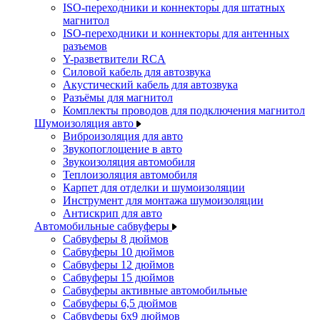
ISO-переходники и коннекторы для штатных
магнитол
ISO-переходники и коннекторы для антенных
разъемов
Y-разветвители RCA
Силовой кабель для автозвука
Акустический кабель для автозвука
Разъёмы для магнитол
Комплекты проводов для подключения магнитол
Шумоизоляция авто
Виброизоляция для авто
Звукопоглощение в авто
Звукоизоляция автомобиля
Теплоизоляция автомобиля
Карпет для отделки и шумоизоляции
Инструмент для монтажа шумоизоляции
Антискрип для авто
Автомобильные сабвуферы
Сабвуферы 8 дюймов
Сабвуферы 10 дюймов
Сабвуферы 12 дюймов
Сабвуферы 15 дюймов
Сабвуферы активные автомобильные
Сабвуферы 6,5 дюймов
Сабвуферы 6x9 дюймов