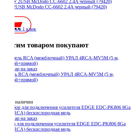
АЗУ 2USB McDodo CC-6602 2.4A черный (79420)
600 ₽
Купить в 1 клик
С этим товаром покупают
Кабель RCA (межблочный) УРАЛ 4RCA-MV5M (5 м,
прямой+прямой)
Нет в наличии
Набор для подключения усилителя EDGE EDC-PK806 8Ga
(БЕЗ RCA) бескислородная медь