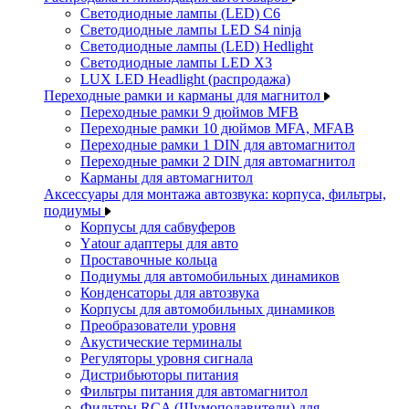
Светодиодные лампы (LED) C6
Светодиодные лампы LED S4 ninja
Светодиодные лампы (LED) Hedlight
Светодиодные лампы LED X3
LUX LED Headlight (распродажа)
Переходные рамки и карманы для магнитол
Переходные рамки 9 дюймов MFB
Переходные рамки 10 дюймов MFA, MFAB
Переходные рамки 1 DIN для автомагнитол
Переходные рамки 2 DIN для автомагнитол
Карманы для автомагнитол
Аксессуары для монтажа автозвука: корпуса, фильтры,
подиумы
Корпусы для сабвуферов
Yаtour адаптеры для авто
Проставочные кольца
Подиумы для автомобильных динамиков
Конденсаторы для автозвука
Корпусы для автомобильных динамиков
Преобразователи уровня
Акустические терминалы
Регуляторы уровня сигнала
Дистрибьюторы питания
Фильтры питания для автомагнитол
Фильтры RCA (Шумоподавители) для