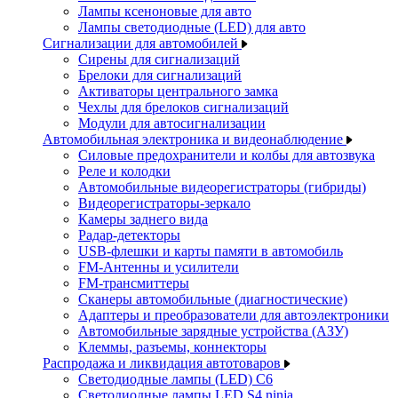
Лампы ксеноновые для авто
Лампы светодиодные (LED) для авто
Сигнализации для автомобилей
Сирены для сигнализаций
Брелоки для сигнализаций
Активаторы центрального замка
Чехлы для брелоков сигнализаций
Модули для автосигнализации
Автомобильная электроника и видеонаблюдение
Силовые предохранители и колбы для автозвука
Реле и колодки
Автомобильные видеорегистраторы (гибриды)
Видеорегистраторы-зеркало
Камеры заднего вида
Радар-детекторы
USB-флешки и карты памяти в автомобиль
FM-Антенны и усилители
FM-трансмиттеры
Сканеры автомобильные (диагностические)
Адаптеры и преобразователи для автоэлектроники
Автомобильные зарядные устройства (АЗУ)
Клеммы, разъемы, коннекторы
Распродажа и ликвидация автотоваров
Светодиодные лампы (LED) C6
Светодиодные лампы LED S4 ninja