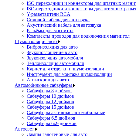
ISO-переходники и коннекторы для штатных магни
ISO-переходники и коннекторы для антенных разъ
Y-разветвители RCA
Силовой кабель для автозвука
Акустический кабель для автозвука
Разъёмы для магнитол
Комплекты проводов для подключения магнитол
Шумоизоляция авто
Виброизоляция для авто
Звукопоглощение в авто
Звукоизоляция автомобиля
Теплоизоляция автомобиля
Карпет для отделки и шумоизоляции
Инструмент для монтажа шумоизоляции
Антискрип для авто
Автомобильные сабвуферы
Сабвуферы 8 дюймов
Сабвуферы 10 дюймов
Сабвуферы 12 дюймов
Сабвуферы 15 дюймов
Сабвуферы активные автомобильные
Сабвуферы 6,5 дюймов
Сабвуферы 6x9 дюймов
Автосвет
Лампы галогеновые для авто