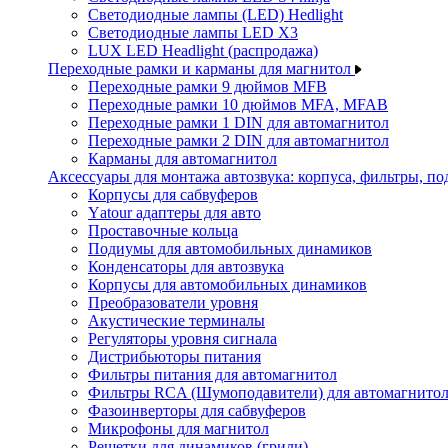
Светодиодные лампы (LED) Hedlight
Светодиодные лампы LED X3
LUX LED Headlight (распродажа)
Переходные рамки и карманы для магнитол
Переходные рамки 9 дюймов MFB
Переходные рамки 10 дюймов MFA, MFAB
Переходные рамки 1 DIN для автомагнитол
Переходные рамки 2 DIN для автомагнитол
Карманы для автомагнитол
Аксессуары для монтажа автозвука: корпуса, фильтры, 
Корпусы для сабвуферов
Yаtour адаптеры для авто
Проставочные кольца
Подиумы для автомобильных динамиков
Конденсаторы для автозвука
Корпусы для автомобильных динамиков
Преобразователи уровня
Акустические терминалы
Регуляторы уровня сигнала
Дистрибьюторы питания
Фильтры питания для автомагнитол
Фильтры RCA (Шумоподавители) для автомагнито
Фазоинверторы для сабвуферов
Микрофоны для магнитол
Решетки для динамиков (грили)