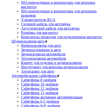
ISO-переходники и коннекторы для штатных
магнитол
ISO-переходники и коннекторы для антенных
разъемов
Y-разветвители RCA
Силовой кабель для автозвука
Акустический кабель для автозвука
Разъёмы для магнитол
Комплекты проводов для подключения магнитол
Шумоизоляция авто
Виброизоляция для авто
Звукопоглощение в авто
Звукоизоляция автомобиля
Теплоизоляция автомобиля
Карпет для отделки и шумоизоляции
Инструмент для монтажа шумоизоляции
Антискрип для авто
Автомобильные сабвуферы
Сабвуферы 8 дюймов
Сабвуферы 10 дюймов
Сабвуферы 12 дюймов
Сабвуферы 15 дюймов
Сабвуферы активные автомобильные
Сабвуферы 6,5 дюймов
Сабвуферы 6x9 дюймов