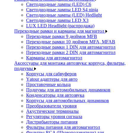
Светодиодные лампы (LED) C6
Светодиодные лампы LED S4 ninja
Светодиодные лампы (LED) Hedlight
Светодиодные лампы LED X3
LUX LED Headlight (распродажа)
Переходные рамки и карманы для магнитол
Переходные рамки 9 дюймов MFB
Переходные рамки 10 дюймов MFA, MFAB
Переходные рамки 1 DIN для автомагнитол
Переходные рамки 2 DIN для автомагнитол
Карманы для автомагнитол
Аксессуары для монтажа автозвука: корпуса, фильтры,
подиумы
Корпусы для сабвуферов
Yаtour адаптеры для авто
Проставочные кольца
Подиумы для автомобильных динамиков
Конденсаторы для автозвука
Корпусы для автомобильных динамиков
Преобразователи уровня
Акустические терминалы
Регуляторы уровня сигнала
Дистрибьюторы питания
Фильтры питания для автомагнитол
Фильтры RCA (Шумоподавители) для