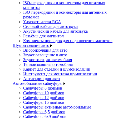
ISO-переходники и коннекторы для штатных
магнитол
ISO-переходники и коннекторы для антенных
разъемов
Y-разветвители RCA
Силовой кабель для автозвука
Акустический кабель для автозвука
Разъёмы для магнитол
Комплекты проводов для подключения магнитол
Шумоизоляция авто
Виброизоляция для авто
Звукопоглощение в авто
Звукоизоляция автомобиля
Теплоизоляция автомобиля
Карпет для отделки и шумоизоляции
Инструмент для монтажа шумоизоляции
Антискрип для авто
Автомобильные сабвуферы
Сабвуферы 8 дюймов
Сабвуферы 10 дюймов
Сабвуферы 12 дюймов
Сабвуферы 15 дюймов
Сабвуферы активные автомобильные
Сабвуферы 6,5 дюймов
Сабвуферы 6x9 дюймов