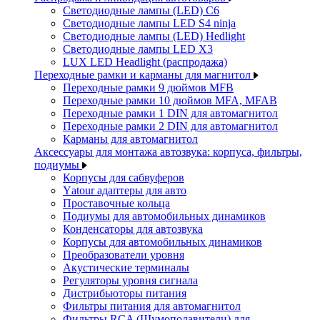
Светодиодные лампы (LED) C6
Светодиодные лампы LED S4 ninja
Светодиодные лампы (LED) Hedlight
Светодиодные лампы LED X3
LUX LED Headlight (распродажа)
Переходные рамки и карманы для магнитол
Переходные рамки 9 дюймов MFB
Переходные рамки 10 дюймов MFA, MFAB
Переходные рамки 1 DIN для автомагнитол
Переходные рамки 2 DIN для автомагнитол
Карманы для автомагнитол
Аксессуары для монтажа автозвука: корпуса, фильтры,
подиумы
Корпусы для сабвуферов
Yаtour адаптеры для авто
Проставочные кольца
Подиумы для автомобильных динамиков
Конденсаторы для автозвука
Корпусы для автомобильных динамиков
Преобразователи уровня
Акустические терминалы
Регуляторы уровня сигнала
Дистрибьюторы питания
Фильтры питания для автомагнитол
Фильтры RCA (Шумоподавители) для