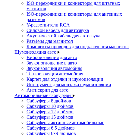
ISO-переходники и коннекторы для штатных
магнитол
ISO-переходники и коннекторы для антенных
разъемов
Y-разветвители RCA
Силовой кабель для автозвука
Акустический кабель для автозвука
Разъёмы для магнитол
Комплекты проводов для подключения магнитол
Шумоизоляция авто
Виброизоляция для авто
Звукопоглощение в авто
Звукоизоляция автомобиля
Теплоизоляция автомобиля
Карпет для отделки и шумоизоляции
Инструмент для монтажа шумоизоляции
Антискрип для авто
Автомобильные сабвуферы
Сабвуферы 8 дюймов
Сабвуферы 10 дюймов
Сабвуферы 12 дюймов
Сабвуферы 15 дюймов
Сабвуферы активные автомобильные
Сабвуферы 6,5 дюймов
Сабвуферы 6x9 дюймов