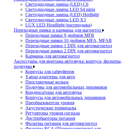
Светодиодные лампы (LED) C6
Светодиодные лампы LED S4 ninja
Светодиодные лампы (LED) Hedlight
Светодиодные лампы LED X3
LUX LED Headlight (распродажа)
Переходные рамки и карманы для магнитол
Переходные рамки 9 дюймов MFB
Переходные рамки 10 дюймов MFA, MFAB
Переходные рамки 1 DIN для автомагнитол
Переходные рамки 2 DIN для автомагнитол
Карманы для автомагнитол
Аксессуары для монтажа автозвука: корпуса, фильтры,
подиумы
Корпусы для сабвуферов
Yаtour адаптеры для авто
Проставочные кольца
Подиумы для автомобильных динамиков
Конденсаторы для автозвука
Корпусы для автомобильных динамиков
Преобразователи уровня
Акустические терминалы
Регуляторы уровня сигнала
Дистрибьюторы питания
Фильтры питания для автомагнитол
Фильтры RCA (Шумоподавители) для