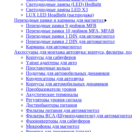
Светодиодные лампы (LED) Hedlight
Светодиодные лампы LED X3
LUX LED Headlight (распродажа)
Переходные рамки и карманы для магнитол
Переходные рамки 9 дюймов MFB
Переходные рамки 10 дюймов MFA, MFAB
Переходные рамки 1 DIN для автомагнитол
Переходные рамки 2 DIN для автомагнитол
Карманы для автомагнитол
Аксессуары для монтажа автозвука: корпуса, фильтры, 
Корпусы для сабвуферов
Yаtour адаптеры для авто
Проставочные кольца
Подиумы для автомобильных динамиков
Конденсаторы для автозвука
Корпусы для автомобильных динамиков
Преобразователи уровня
Акустические терминалы
Регуляторы уровня сигнала
Дистрибьюторы питания
Фильтры питания для автомагнитол
Фильтры RCA (Шумоподавители) для автомагнито
Фазоинверторы для сабвуферов
Микрофоны для магнитол
Решетки для динамиков (грили)