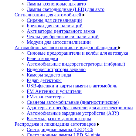
Лампы ксеноновые для авто
Лампы светодиодные (LED) для авто
Сигнализации для автомобилей
Сирены для сигнализаций
Брелоки для сигнализаций
Активаторы центрального замка
Чехлы для брелоков сигнализаций
Модули для автосигнализации
Автомобильная электроника и видеонаблюдение
Силовые предохранители и колбы для автозвука
Реле и колодки
Автомобильные видеорегистраторы (гибриды)
Видеорегистраторы-зеркало
Камеры заднего вида
Радар-детекторы
USB-флешки и карты памяти в автомобиль
FM-Антенны и усилители
FM-трансмиттеры
Сканеры автомобильные (диагностические)
Адаптеры и преобразователи для автоэлектроники
Автомобильные зарядные устройства (АЗУ)
Клеммы, разъемы, коннекторы
Распродажа и ликвидация автотоваров
Светодиодные лампы (LED) C6
Светодиодные лампы LED S4 ninja