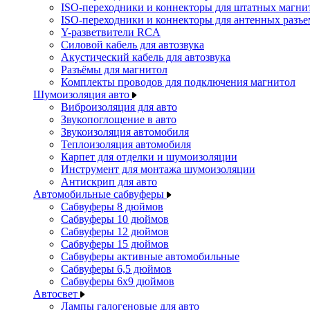
ISO-переходники и коннекторы для штатных магни
ISO-переходники и коннекторы для антенных разъ
Y-разветвители RCA
Силовой кабель для автозвука
Акустический кабель для автозвука
Разъёмы для магнитол
Комплекты проводов для подключения магнитол
Шумоизоляция авто
Виброизоляция для авто
Звукопоглощение в авто
Звукоизоляция автомобиля
Теплоизоляция автомобиля
Карпет для отделки и шумоизоляции
Инструмент для монтажа шумоизоляции
Антискрип для авто
Автомобильные сабвуферы
Сабвуферы 8 дюймов
Сабвуферы 10 дюймов
Сабвуферы 12 дюймов
Сабвуферы 15 дюймов
Сабвуферы активные автомобильные
Сабвуферы 6,5 дюймов
Сабвуферы 6x9 дюймов
Автосвет
Лампы галогеновые для авто