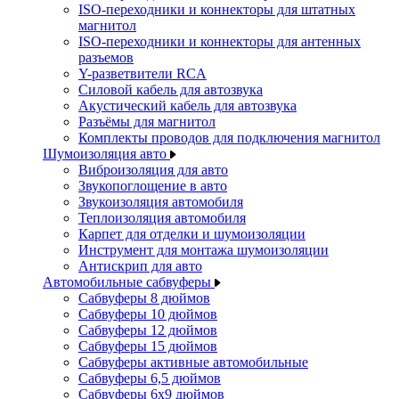
ISO-переходники и коннекторы для штатных
магнитол
ISO-переходники и коннекторы для антенных
разъемов
Y-разветвители RCA
Силовой кабель для автозвука
Акустический кабель для автозвука
Разъёмы для магнитол
Комплекты проводов для подключения магнитол
Шумоизоляция авто
Виброизоляция для авто
Звукопоглощение в авто
Звукоизоляция автомобиля
Теплоизоляция автомобиля
Карпет для отделки и шумоизоляции
Инструмент для монтажа шумоизоляции
Антискрип для авто
Автомобильные сабвуферы
Сабвуферы 8 дюймов
Сабвуферы 10 дюймов
Сабвуферы 12 дюймов
Сабвуферы 15 дюймов
Сабвуферы активные автомобильные
Сабвуферы 6,5 дюймов
Сабвуферы 6x9 дюймов