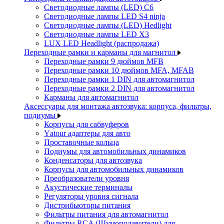
Светодиодные лампы (LED) C6
Светодиодные лампы LED S4 ninja
Светодиодные лампы (LED) Hedlight
Светодиодные лампы LED X3
LUX LED Headlight (распродажа)
Переходные рамки и карманы для магнитол
Переходные рамки 9 дюймов MFB
Переходные рамки 10 дюймов MFA, MFAB
Переходные рамки 1 DIN для автомагнитол
Переходные рамки 2 DIN для автомагнитол
Карманы для автомагнитол
Аксессуары для монтажа автозвука: корпуса, фильтры,
подиумы
Корпусы для сабвуферов
Yаtour адаптеры для авто
Проставочные кольца
Подиумы для автомобильных динамиков
Конденсаторы для автозвука
Корпусы для автомобильных динамиков
Преобразователи уровня
Акустические терминалы
Регуляторы уровня сигнала
Дистрибьюторы питания
Фильтры питания для автомагнитол
Фильтры RCA (Шумоподавители) для