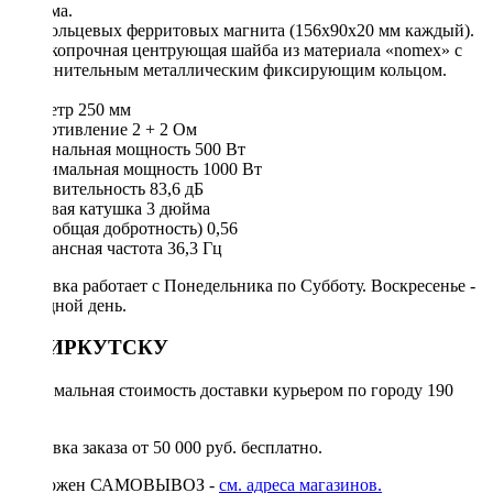
система.
Два кольцевых ферритовых магнита (156x90x20 мм каждый).
Высокопрочная центрующая шайба из материала «nomex» c
дополнительным металлическим фиксирующим кольцом.
Диаметр 250 мм
Сопротивление 2 + 2 Ом
Номинальная мощность 500 Вт
Максимальная мощность 1000 Вт
Чувствительность 83,6 дБ
Звуковая катушка 3 дюйма
QTS (общая добротность) 0,56
Резонансная частота 36,3 Гц
Доставка работает с Понедельника по Субботу. Воскресенье -
выходной день.
ПО ИРКУТСКУ
Минимальная стоимость доставки курьером по городу 190
руб.
Доставка заказа от 50 000 руб. бесплатно.
Возможен САМОВЫВОЗ -
см. адреса магазинов.