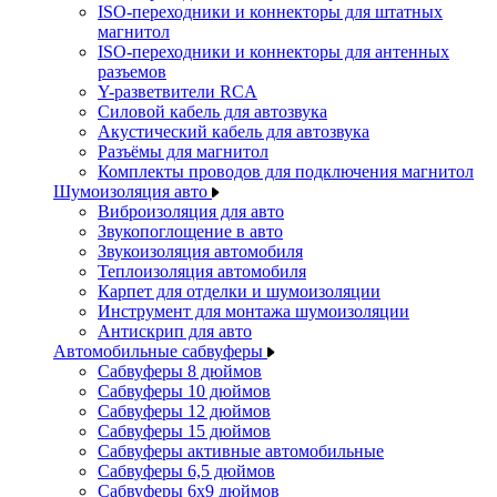
ISO-переходники и коннекторы для штатных
магнитол
ISO-переходники и коннекторы для антенных
разъемов
Y-разветвители RCA
Силовой кабель для автозвука
Акустический кабель для автозвука
Разъёмы для магнитол
Комплекты проводов для подключения магнитол
Шумоизоляция авто
Виброизоляция для авто
Звукопоглощение в авто
Звукоизоляция автомобиля
Теплоизоляция автомобиля
Карпет для отделки и шумоизоляции
Инструмент для монтажа шумоизоляции
Антискрип для авто
Автомобильные сабвуферы
Сабвуферы 8 дюймов
Сабвуферы 10 дюймов
Сабвуферы 12 дюймов
Сабвуферы 15 дюймов
Сабвуферы активные автомобильные
Сабвуферы 6,5 дюймов
Сабвуферы 6x9 дюймов