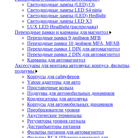
Светодиодные лампы (LED) C6
Светодиодные лампы LED S4 ninja
Светодиодные лампы (LED) Hedlight
Светодиодные лампы LED X3
LUX LED Headlight (распродажа)
Переходные рамки и карманы для магнитол
Переходные рамки 9 дюймов MFB
Переходные рамки 10 дюймов MFA, MFAB
Переходные рамки 1 DIN для автомагнитол
Переходные рамки 2 DIN для автомагнитол
Карманы для автомагнитол
Аксессуары для монтажа автозвука: корпуса, фильтры,
подиумы
Корпусы для сабвуферов
Yаtour адаптеры для авто
Проставочные кольца
Подиумы для автомобильных динамиков
Конденсаторы для автозвука
Корпусы для автомобильных динамиков
Преобразователи уровня
Акустические терминалы
Регуляторы уровня сигнала
Дистрибьюторы питания
Фильтры питания для автомагнитол
Фильтры RCA (Шумоподавители) для